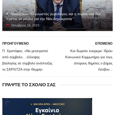
Χ. Αθανασίου: "Ο γνωστός γυρολόγος και η παρέα του δεν
πρέπει να μιλάνε για την Νέα Δημοκρατία "
Οκτώβριος 19, 2023
ΠΡΟΗΓΟΥΜΕΝΟ
ΕΠΟΜΕΝΟ
Π. Χριστόφας: «Να μετατραπεί
Και δωρεάν κούρεμα- Ιδρύει
από σύμβολο… έλλειψης
Κοινωνικό Κομμωτήριο για τους
βούλησης σε σύμβολο ανάπτυξης
άπορους δημότες ο Δήμος
το ΣΑΡΛΙΤΖΑ στην Θερμή»
Λέσβου...
ΓΡΑΨΤΕ ΤΟ ΣΧΟΛΙΟ ΣΑΣ