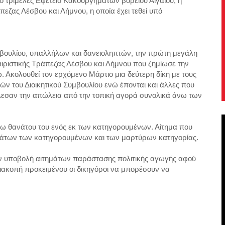
το τριμελές Εφετείο Κακουργημάτων βορείου Αιγαίου, η
πεζας Λέσβου και Λήμνου, η οποία έχει τεθεί υπό
συμβουλίου, υπαλλήλων και δανειοληπτών, την πρώτη μεγάλη
αιριστικής Τράπεζας Λέσβου και Λήμνου που ζημίωσε την
 Ακολουθεί τον ερχόμενο Μάρτιο μια δεύτερη δίκη με τους
ών του Διοικητικού Συμβουλίου ενώ έπονται και άλλες που
σαν την απώλεια από την τοπική αγορά συνολικά άνω των
όγω θανάτου του ενός εκ των κατηγορουμένων. Αίτημα που
άτων των κατηγορουμένων και των μαρτύρων κατηγορίας.
την υποβολή αιτημάτων παράστασης πολιτικής αγωγής αφού
ιακοπή προκειμένου οι δικηγόροι να μπορέσουν να