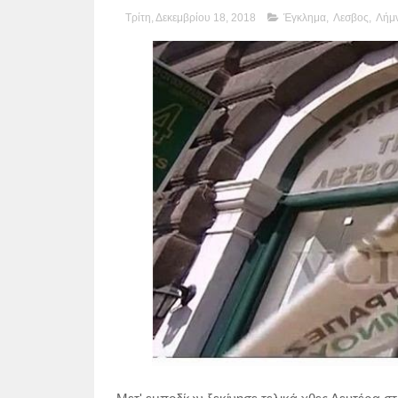
Τρίτη, Δεκεμβρίου 18, 2018
Έγκλημα
,
Λεσβος
,
Λήμ