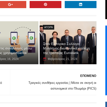
ΑΓΟΡΆ
Στον Εμπορικο Συλλογο
τις συναλλαγές μέσω
Μυτιλήνης διευθυντικά στελέχη
ς χρησιμοποιείται
της τράπεζας Eurobank
βριος 16, 2024
Φεβρουάριος 21, 2024
ΕΠΟΜΕΝΟ
κό
Τραγικές συνθήκες εργασίας | Μέσα σε σκηνή οι
αστυνομικοί στο Πλωμάρι (PICS)