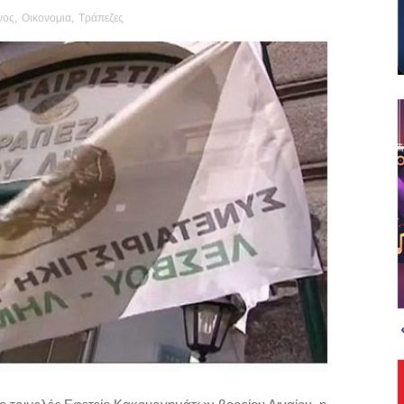
νος
,
Οικονομια
,
Τράπεζες