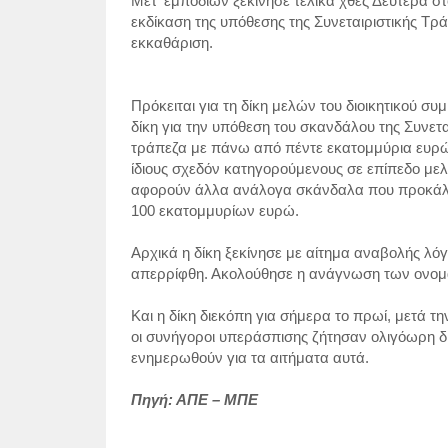
Μετ' εμποδίων ξεκίνησε τελικά χθες Δευτέρα σ
εκδίκαση της υπόθεσης της Συνεταιριστικής Τρά
εκκαθάριση.
Πρόκειται για τη δίκη μελών του διοικητικού 
δίκη για την υπόθεση του σκανδάλου της Συνετ
τράπεζα με πάνω από πέντε εκατομμύρια ευρώ.
ίδιους σχεδόν κατηγορούμενους σε επίπεδο μελ
αφορούν άλλα ανάλογα σκάνδαλα που προκάλε
100 εκατομμυρίων ευρώ.
Αρχικά η δίκη ξεκίνησε με αίτημα αναβολής λ
απερρίφθη. Ακολούθησε η ανάγνωση των ονομ
Και η δίκη διεκόπη για σήμερα το πρωί, μετά 
οι συνήγοροι υπεράσπισης ζήτησαν ολιγόωρη δ
ενημερωθούν για τα αιτήματα αυτά.
Πηγή: ΑΠΕ – ΜΠΕ