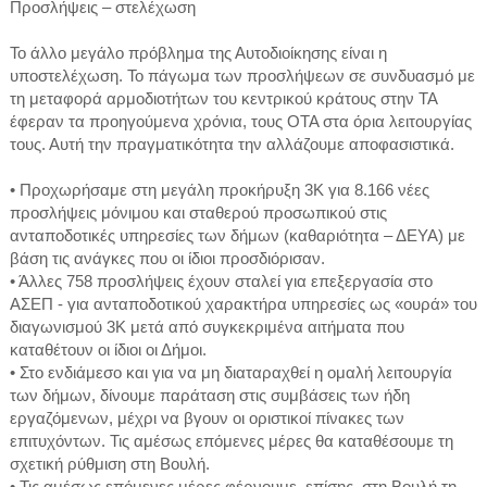
Προσλήψεις – στελέχωση
Το άλλο μεγάλο πρόβλημα της Αυτοδιοίκησης είναι η
υποστελέχωση. Το πάγωμα των προσλήψεων σε συνδυασμό με
τη μεταφορά αρμοδιοτήτων του κεντρικού κράτους στην ΤΑ
έφεραν τα προηγούμενα χρόνια, τους ΟΤΑ στα όρια λειτουργίας
τους. Αυτή την πραγματικότητα την αλλάζουμε αποφασιστικά.
• Προχωρήσαμε στη μεγάλη προκήρυξη 3Κ για 8.166 νέες
προσλήψεις μόνιμου και σταθερού προσωπικού στις
ανταποδοτικές υπηρεσίες των δήμων (καθαριότητα – ΔΕΥΑ) με
βάση τις ανάγκες που οι ίδιοι προσδιόρισαν.
• Άλλες 758 προσλήψεις έχουν σταλεί για επεξεργασία στο
ΑΣΕΠ - για ανταποδοτικού χαρακτήρα υπηρεσίες ως «ουρά» του
διαγωνισμού 3Κ μετά από συγκεκριμένα αιτήματα που
καταθέτουν οι ίδιοι οι Δήμοι.
• Στο ενδιάμεσο και για να μη διαταραχθεί η ομαλή λειτουργία
των δήμων, δίνουμε παράταση στις συμβάσεις των ήδη
εργαζόμενων, μέχρι να βγουν οι οριστικοί πίνακες των
επιτυχόντων. Τις αμέσως επόμενες μέρες θα καταθέσουμε τη
σχετική ρύθμιση στη Βουλή.
• Τις αμέσως επόμενες μέρες φέρνουμε, επίσης, στη Βουλή τη