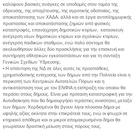
καλύψουν βασικές ανάγκες σε υποδομές στον τομέα της
ύδρευσης, της αποχέτευσης, της αγροτικής οδοποιίας, της
αποκατάστασης των ΧΑΔΑ, αλλά και σε έργα αντιπλημμυρικής
προστασίας και αποκατάστασης ζημιών από φυσικές
καταστροφές, επανάχρηση δημοτικών κτιρίων, κατασκευή-
ανέγερση νέων δημοτικών κτιρίων και σχολικών κτιρίων,
ανέγερση παιδικών σταθμών, ενώ πολύ σύντομα θα
ακολουθήσουν άλλες δύο προσκλήσεις για την επισκευή και
συντήρηση αθλητικών εγκαταστάσεων και για τη σύνταξη
Γενικών Σχεδίων Ύδρευσης.
• Η απάντηση της ΝΔ σε όλες αυτές τις προσπάθειες
χρηματοδοτικής ενίσχυσης των δήμων από την Πολιτεία είναι η
περικοπή των Κεντρικών Αυτοτελών Πόρων και η
αντικατάσταση τους με τον ΕΝΦΙΑ η είσπραξη του οποίου θα
περάσει στους δήμους. Είναι μια πρόταση καταστροφική για την
Αυτοδιοίκηση που θα δημιουργήσει τεράστιες ανισότητες μεταξύ
των δήμων. Κερδισμένοι θα βγουν λίγοι πλούσιοι δήμοι με
υψηλής αξίας ακίνητα στην επικράτειά τους, ενώ οι φτωχοί σε
κτηριακό απόθεμα και οι μικροί απομακρυσμένοι δήμοι θα
γνωρίσουν δραστική μείωση στους πόρους τους.