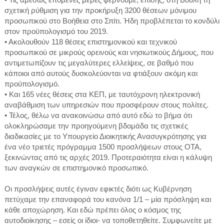
σχετική ρύθμιση για την προκήρυξη 3200 θέσεων μόνιμου
προσωπικού στο Βοήθεια στο Σπίτι. Ήδη προβλέπεται το κονδύλι
στον προϋπολογισμό του 2019.
• Ακολουθούν 118 θέσεις επιστημονικού και τεχνικού
προσωπικού σε μικρούς ορεινούς και νησιωτικούς Δήμους, που
αντιμετωπίζουν τις μεγαλύτερες ελλείψεις, σε βαθμό που
κάποιοι από αυτούς δυσκολεύονται να φτιάξουν ακόμη και
προϋπολογισμό.
• Και 165 νέες θέσεις στα ΚΕΠ, με ταυτόχρονη ηλεκτρονική
αναβάθμιση των υπηρεσιών που προσφέρουν στους πολίτες.
• Τέλος, θέλω να ανακοινώσω από αυτό εδώ το βήμα ότι
ολοκληρώσαμε την προηγούμενη βδομάδα τις σχετικές
διαδικασίες με το Υπουργείο Διοικητικής Ανασυγκρότησης για
ένα νέο τριετές πρόγραμμα 1500 προσλήψεων στους ΟΤΑ,
ξεκινώντας από τις αρχές 2019. Προτεραιότητα είναι η κάλυψη
των αναγκών σε επιστημονικό προσωπικό.
Οι προσλήψεις αυτές έγιναν εφικτές διότι ως Κυβέρνηση
πετύχαμε την επαναφορά του κανόνα 1/1 – μία πρόσληψη και
κάθε αποχώρηση. Και εδώ πρέπει όλος ο κόσμος της
αυτοδιοίκησης – εσείς οι ίδιοι- να τοποθετηθείτε. Συμφωνείτε με