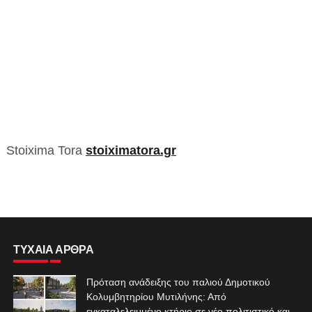
Stoixima Tora
stoiximatora.gr
ΤΥΧΑΙΑ ΑΡΘΡΑ
Πρόταση ανάδειξης του παλιού Δημοτικού
Κολυμβητηρίου Μυτιλήνης: Από
εγκαταλελειμμένο κτήριο σε νέο πολιτιστικό και