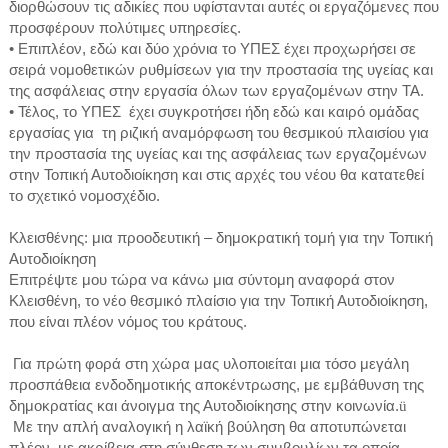
διορθώσουν τις αδικίες που υφίστανται αυτές οι εργαζόμενες που
προσφέρουν πολύτιμες υπηρεσίες.
• Επιπλέον, εδώ και δύο χρόνια το ΥΠΕΣ έχει προχωρήσει σε
σειρά νομοθετικών ρυθμίσεων για την προστασία της υγείας και
της ασφάλειας στην εργασία όλων των εργαζομένων στην ΤΑ.
• Τέλος, το ΥΠΕΣ έχει συγκροτήσει ήδη εδώ και καιρό ομάδας
εργασίας για τη ριζική αναμόρφωση του θεσμικού πλαισίου για
την προστασία της υγείας και της ασφάλειας των εργαζομένων
στην Τοπική Αυτοδιοίκηση και στις αρχές του νέου θα κατατεθεί
το σχετικό νομοσχέδιο.
Κλεισθένης: μια προοδευτική – δημοκρατική τομή για την Τοπική
Αυτοδιοίκηση
Επιτρέψτε μου τώρα να κάνω μια σύντομη αναφορά στον
Κλεισθένη, το νέο θεσμικό πλαίσιο για την Τοπική Αυτοδιοίκηση,
που είναι πλέον νόμος του κράτους.
Για πρώτη φορά στη χώρα μας υλοποιείται μια τόσο μεγάλη
προσπάθεια ενδοδημοτικής αποκέντρωσης, με εμβάθυνση της
δημοκρατίας και άνοιγμα της Αυτοδιοίκησης στην κοινωνία.
ü
Με την απλή αναλογική η λαϊκή βούληση θα αποτυπώνεται
πλέον, με ακρίβεια στη σύνθεση των συμβουλίων τα οποία