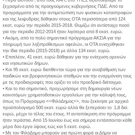
ξεχασμένο από τις προηγούμενες κυβερνήσεις ΠΔΕ. Από τα
προγράμματα για την αντιμετώπιση των φυσικών καταστροφών
και της λειψυδρίας δόθηκαν στους ΟΤΑ περισσότερα από 124
εκατ. ευρώ την περίοδο 2015-2018. Θυμίζω ότι αντίστοιχο ποσό
για την περίοδο 2012-2014 ήταν λιγότερα από 8 εκατ. ευρώ.
• Ακόμη, από το πολύ σημαντικό πρόγραμμα ΑΚΣΙΑ για την
πληρωμή των ληξιπρόθεσμων οφειλών, οι ΟΤΑ ενισχύθηκαν
την ίδια περίοδο (2015-2018) με άλλα 134 εκατ. ευρώ.
• Επιπλέον, 41 εκατ. ευρώ δόθηκαν για την ενίσχυση ορεινών
και νησιωτικών δήμων.
• Και 95 εκατ. ευρώ διατίθενται τώρα για την αναβάθμιση των
παιδικών και βρεφονηπιακών σταθμών και την εναρμόνιση τους
με τις προδιαγραφές που ορίζει το νέο προεδρικό διάταγμα.
• Και το πιο σημαντικό, προχωρήσαμε στη δημιουργία νέων
καινοτόμων χρηματοδοτικών εργαλείων για την κάλυψή τους,
όπως το Πρόγραμμα <<ΦιλόΔημος>>, που ξεκίνησε με αρχικό
προϋπολογισμό 500 εκατ. ευρώ αλλά θα ξεπεράσει το 1,8 δισ.
ευρώ, μέχρι το τέλος του έτους. Η ανταπόκριση στο πρόγραμμα
ήταν τεράστια. Από 15 Ιουνίου έως και σήμερα εντάσσονται κάθε
μέρα δύο έργα ύψους εώς και 5 εκατ. ευρώ.
• Με τον ΦιλόΔημο μπορούν για πρώτη φορά οι Δήμοι να