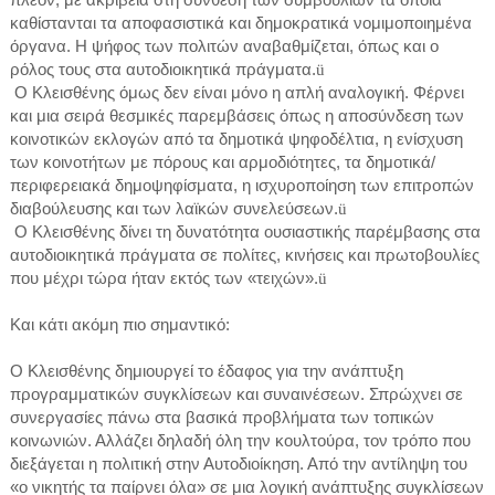
καθίστανται τα αποφασιστικά και δημοκρατικά νομιμοποιημένα
όργανα. Η ψήφος των πολιτών αναβαθμίζεται, όπως και ο
ρόλος τους στα αυτοδιοικητικά πράγματα.
ü
Ο Κλεισθένης όμως δεν είναι μόνο η απλή αναλογική. Φέρνει
και μια σειρά θεσμικές παρεμβάσεις όπως η αποσύνδεση των
κοινοτικών εκλογών από τα δημοτικά ψηφοδέλτια, η ενίσχυση
των κοινοτήτων με πόρους και αρμοδιότητες, τα δημοτικά/
περιφερειακά δημοψηφίσματα, η ισχυροποίηση των επιτροπών
διαβούλευσης και των λαϊκών συνελεύσεων.
ü
Ο Κλεισθένης δίνει τη δυνατότητα ουσιαστικής παρέμβασης στα
αυτοδιοικητικά πράγματα σε πολίτες, κινήσεις και πρωτοβουλίες
που μέχρι τώρα ήταν εκτός των «τειχών».
ü
Και κάτι ακόμη πιο σημαντικό:
Ο Κλεισθένης δημιουργεί το έδαφος για την ανάπτυξη
προγραμματικών συγκλίσεων και συναινέσεων. Σπρώχνει σε
συνεργασίες πάνω στα βασικά προβλήματα των τοπικών
κοινωνιών. Αλλάζει δηλαδή όλη την κουλτούρα, τον τρόπο που
διεξάγεται η πολιτική στην Αυτοδιοίκηση. Από την αντίληψη του
«ο νικητής τα παίρνει όλα» σε μια λογική ανάπτυξης συγκλίσεων