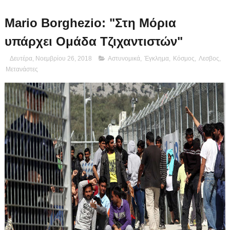
Mario Borghezio: "Στη Μόρια
υπάρχει Ομάδα Τζιχαντιστών"
Δευτέρα, Νοεμβρίου 26, 2018
Αστυνομικά
,
Έγκλημα
,
Κόσμος
,
Λεσβος
,
Μετανάστες