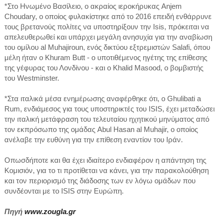
*Στο Ηνωμένο Βασίλειο, ο ακραίος ιεροκήρυκας Anjem
Choudary, ο οποίος φυλακίστηκε από το 2016 επειδή ενθάρρυνε
τους βρετανούς πολίτες να υποστηρίξουν την Isis, πρόκειται να
απελευθερωθεί και υπάρχει μεγάλη ανησυχία για την αναβίωση
του ομίλου al Muhajiroun, ενός δικτύου εξτρεμιστών Salafi, όπου
μέλη ήταν ο Khuram Butt - ο υποτιθέμενος ηγέτης της επίθεσης
της γέφυρας του Λονδίνου - και ο Khalid Masood, ο βομβιστής
του Westminster.
*Στα ιταλικά μέσα ενημέρωσης αναφέρθηκε ότι, ο Ghulibati a
Rum, ενδιάμεσος για τους υποστηρικτές του ISIS, έχει μεταδώσει
την ιταλική μετάφραση του τελευταίου ηχητικού μηνύματος από
τον εκπρόσωπο της ομάδας Abul Hasan al Muhajir, ο οποίος
ανέλαβε την ευθύνη για την επίθεση εναντίον του Ιράν.
Οπωσδήποτε και θα έχει ιδιαίτερο ενδιαφέρον η απάντηση της
Κομισιόν, για το τι προτίθεται να κάνει, για την παρακολούθηση
και τον περιορισμό της διάδοσης των εν λόγω ομάδων που
συνδέονται με το ISIS στην Ευρώπη.
Πηγή
www.zougla.gr