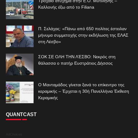
Τροχαίο ατύχημα στην Ε.Ο. Μυτιλήνης –
Καλλονής έξω από το Filiana
Π. Σελάχας: «Πάνω από 650 πολίτες έστειλαν
μήνυμα συμμετοχής στην εκδήλωση της ΕΛΑΣ
στη Λέσβο»
ΣΟΚ ΣΕ ΟΛΗ ΤΗΝ ΛΈΣΒΟ: Νεκρός στη
θάλασσα ο πατήρ Ευστράτιος Δήσσος
Ο Μανταμάδος γίνεται ξανά το επίκεντρο της
κεραμικής – Έρχεται η 30ή Πανελλήνια Έκθεση
Κεραμικής
QUANTCAST
AdChoices