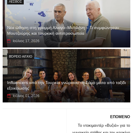
ΛΕΣΒΟΣ
Νέα ώθηση στη γραμμή Αλιαγά–Μυτιλήνη – Τι συμφώνησαν
Μουτζούρης και τουρκική αντιπροσωπεία
Ιούλιος 17, 2026
ΒΌΡΕΙΟ ΑΙΓΑΊΟ
Influencers από την Τουρκία γνώρισαν τη Σάμο μέσα από ταξίδι
εξοικείωσης
Ιούλιος 01, 2026
ΕΠΟΜΕΝΟ
Το ντοκιμαντέρ «Βυζιά» για το
γυναικείο στήθος και τον καρκίνο