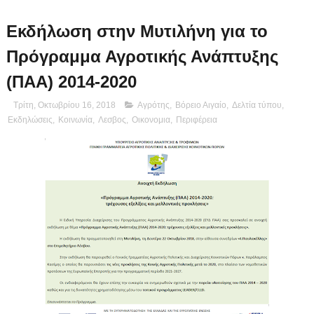
Εκδήλωση στην Μυτιλήνη για το
Πρόγραμμα Αγροτικής Ανάπτυξης
(ΠΑΑ) 2014-2020
Τρίτη, Οκτωβρίου 16, 2018
Αγρότης
,
Βόρειο Αιγαίο
,
Δελτία τύπου
,
Εκδηλώσεις
,
Κοινωνία
,
Λεσβος
,
Οικονομια
,
Περιφέρεια