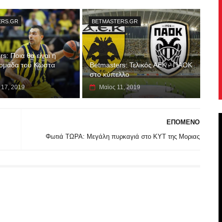
ERS.GR
BETMASTERS.GR
s: Ποια θα είναι η
ομάδα του Κώστα
Betmasters: Τελικός ΑΕΚ - ΠΑΟΚ
στο κύπελλο
 17, 2019
Μαϊος 11, 2019
ΕΠΟΜΕΝΟ
Φωτιά ΤΩΡΑ: Μεγάλη πυρκαγιά στο ΚΥΤ της Μοριας