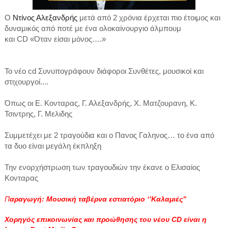
Ο
Ντίνος Αλεξανδρής
μετά από 2 χρόνια έρχεται πιο έτοιμος και
δυναμικός από ποτέ με ένα ολοκαίνουργιο άλμπουμ
και CD «Όταν είσαι μόνος….»
Το νέο cd Συνυπογράφουν διάφοροι Συνθέτες, μουσικοί και
στιχουργοί....
Όπως οι Ε. Κονταρας, Γ. Αλεξανδρής, Χ. Ματζουρανη, Κ.
Τσιντρης, Γ. Μελιδης
Συμμετέχει με 2 τραγούδια και ο Πανος Γαληνος… το ένα από
τα δυο είναι μεγάλη έκπληξη
Την ενορχήστρωση των τραγουδιών την έκανε ο Ελισαίος
Κονταρας
Π
αραγωγή: Μουσική ταβέρνα εστιατόριο ‘’Καλαμιές’’
Χορηγός επικοινωνίας και προώθησης του νέου CD είναι η