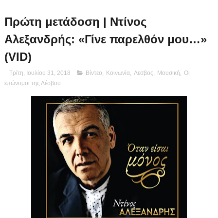
Πρώτη μετάδοση | Ντίνος
Αλεξανδρής: «Γίνε παρελθόν μου…»
(VID)
Τρίτη, Ιουλίου 31, 2018
Βίντεο
,
Κοινωνία
,
Λεσβος
,
Μουσική
,
Οι
επώνυμοι της Λέσβου