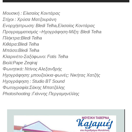
Μουσική : Ελισαίος Κοντάρας
Στίχοι : Χρύσα Ματζουράνη
Ενορχήστρωση: Bledi Telha,Ελισαίος Κοντάρας
Προγραμματισμός –Ηχογράφηση-Μίξη: Bledi Telha
Πλήκτρα:Bledi Telha
Kιθάρα:Bledi Telha
Μπάσο:Bledi Telha
Κλαρινέτο-Σαξόφωνο: Fotis Telha
Βιολί:Pape Zeqiraj
Φωνητικά: Ντίνος Αλεξανδρής
Ηχογράφηση: μπουζούκια-φωνές: Νικήτας Χατζής
Ηχογράφηση : Studio BT Sound
Φωτογραφία:Σάκης Μπατζάλης
Photoshooting :Γιάννης Περγαμηνέλλης