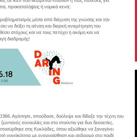
ας σε κάτι που θεωρείται «παλιό» ή πως παλεύεις για
υπα, προκαταλήψεις ή νομικά κενά;
προβληματισμός μέσα από διάχυση της γνώσης και την
ύει να δείξει τη αέναη και διαρκή αναμέτρηση του
έσει στόχους και να τους πετύχει ή ακόμη και να
αγή διαδρομής!
966. Αγάπησε, σπούδασε, δούλεψε και δίδαξε την τέχνη του
ζωντανές συναυλίες και στο στούντιο για δυο δεκαετίες.
αποσύρθηκε στις Κυκλάδες, όπου αξιώθηκε να ξαναγίνει
δητή γονεϊκότητα με ενσυναίσθηση και σεβασμό στο παιδί