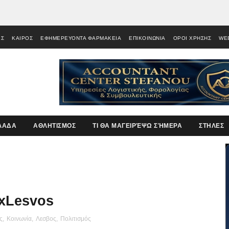
ΕΣ
ΚΑΙΡΟΣ
ΕΦΗΜΕΡΕΥΟΝΤΑ ΦΑΡΜΑΚΕΙΑ
ΕΠΙΚΟΙΝΩΝΙΑ
ΟΡΟΙ ΧΡΗΣΗΣ
WE
ΛΑΔΑ
ΑΘΛΗΤΙΣΜΟΣ
ΤΙ ΘΑ ΜΑΓΕΙΡΈΨΩ ΣΉΜΕΡΑ
ΣΤΗΛΕΣ
xLesvos
ς
,
Κοινωνία
,
Λεσβος
,
Πολιτισμός