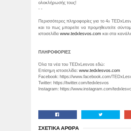
ολοκλήρωσής τους!
- -
Περισσότερες πληροφορίες για το 4
TEDxLes
ο
και το πως μπορείτε να προμηθευτείτε σύντομ
ιστοσελίδα
www
.
tedxlesvos
.
com
και στα κανάλ
ΠΛΗΡΟΦΟΡΙΕΣ
Όλα τα νέα του
TEDxLesvos
εδώ:
Επίσημη ιστοσελίδα:
www
.
tedxlesvos
.
com
Facebook
:
https
://
www
.
facebook
.
com
/
TEDxLes
Twitter: https://twitter.com/tedxlesvos
Instagram: https://www.instagram.com/tedxlesvo
ΣΧΕΤΙΚΑ ΑΡΘΡΑ