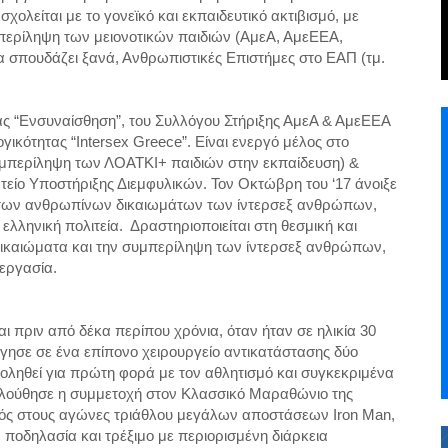
σχολείται με το γονεϊκό και εκπαιδευτικό ακτιβισμό, με
υμπερίληψη των μειονοτικών παιδιών (ΑμεΑ, ΑμεΕΕΑ,
σπουδάζει ξανά, Ανθρωπιστικές Επιστήμες στο ΕΑΠ (τμ.
ς “
Ενσυναίσθηση
”, του Συλλόγου Στήριξης ΑμεΑ & ΑμεΕΕΑ
ογικότητας “
Intersex
Greece
”. Είναι ενεργό μέλος στο
συμπερίληψη των ΛΟΑΤΚΙ+ παιδιών στην εκπαίδευση) &
είο Υποστήριξης Διεμφυλικών
. Τον Οκτώβρη του ‘17 άνοιξε
των ανθρωπίνων δικαιωμάτων των ίντερσεξ ανθρώπων
,
ελληνική πολιτεία.
Δραστηριοποιείται στη θεσμική και
ικαιώματα και την συμπερίληψη των ίντερσεξ ανθρώπων
,
 εργασία.
 πριν από δέκα περίπου χρόνια, όταν ήταν σε ηλικία 30
γησε σε ένα επίπονο χειρουργείο αντικατάστασης δύο
ληθεί για πρώτη φορά με τον αθλητισμό και συγκεκριμένα
λούθησε η συμμετοχή στον Κλασσικό Μαραθώνιο της
σμός στους αγώνες τριάθλου μεγάλων αποστάσεων Iron Man,
ποδηλασία και τρέξιμο με περιορισμένη διάρκεια