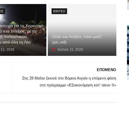
ΙΣ
ΒΊΝΤΕΟ
ιτυχία για το Χορευτικό
 στο Ίππειος, με τη
ή πολιτιστικών
Ούζο και Λέσβος πάνε μαζί!
 από όλη τη Λέσ
(pic,vid)
 12, 2026
Ιούλιος 11, 2026
ΕΠΟΜΕΝΟ
Στις 29 Μαΐου ξεκινά στο Βόρειο Αιγαίο η επόμενη φάση
στο πρόγραμμα «Εξοικονόμηση κατ’ οίκον ΙΙ»