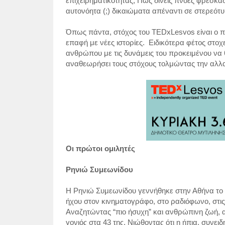
επιχειρηματικότητας; Πως δίνεις πνοές φρεσκάδ
αυτονόητα (;) δικαιώματα απέναντι σε στερεότ
Όπως πάντα, στόχος του
TEDxLesvos
είναι ο 
επαφή με νέες ιστορίες.
Ειδικότερα φέτος στοχε
ανθρώπου με τις δυνάμεις του προκειμένου να θ
αναθεωρήσει τους στόχους τολμώντας την αλλ
Οι πρώτοι ομιλητές
Ρηνιώ Συμεωνίδου
Η Ρηνιώ Συμεωνίδου γεννήθηκε στην Αθήνα το 1
ήχου στον κινηματογράφο, στο ραδιόφωνο, στις 
Αναζητώντας “πιο ήσυχη” και ανθρώπινη ζωή, 
γονιός στα 43 της. Νιώθοντας ότι η ήπια, συνει