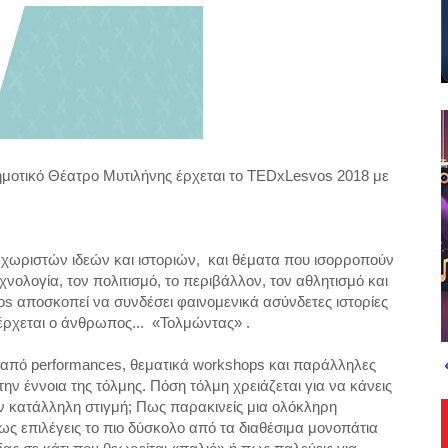
ημοτικό Θέατρο Μυτιλήνης έρχεται το
TEDxLesvos
2018 με
χωριστών ιδεών και ιστοριών,
και θέματα που ισορροπούν
εχνολογία, τον πολιτισμό, το περιβάλλον, τον αθλητισμό και
os
αποσκοπεί να συνδέσει φαινομενικά ασύνδετες ιστορίες
ρχεται ο άνθρωπος...
«Τολμώντας» .
ι από
performances
, θεματικά
workshops
και παράλληλες
ην έννοια της τόλμης. Πόση τόλμη χρειάζεται για να κάνεις
ν κατάλληλη στιγμή; Πως παρακινείς μια ολόκληρη
ως επιλέγεις το πιο δύσκολο από τα διαθέσιμα μονοπάτια