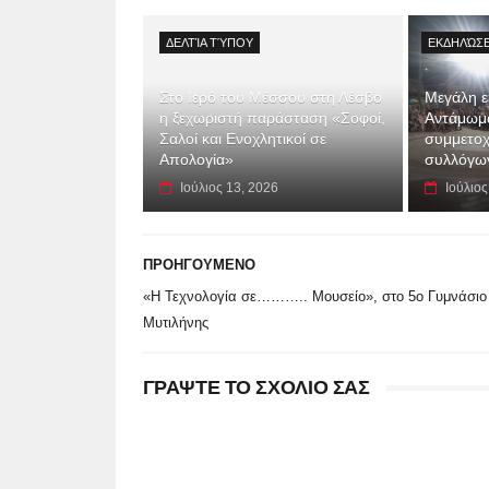
ΔΕΛΤΊΑ ΤΎΠΟΥ
ΕΚΔΗΛΏΣΕ
Στο Ιερό του Μέσσου στη Λέσβο
Μεγάλη επ
η ξεχωριστή παράσταση «Σοφοί,
Αντάμωμα
Σαλοί και Ενοχλητικοί σε
συμμετοχ
Απολογία»
συλλόγων
Ιούλιος 13, 2026
Ιούλιος
ΠΡΟΗΓΟΥΜΕΝΟ
«Η Τεχνολογία σε……….. Μουσείο», στο 5ο Γυμνάσιο
Μυτιλήνης
ΓΡΑΨΤΕ ΤΟ ΣΧΟΛΙΟ ΣΑΣ