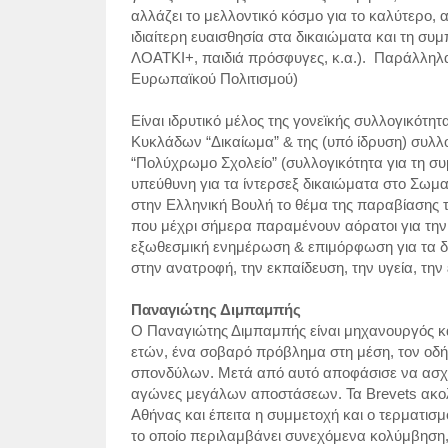
αλλάζει το μελλοντικό κόσμο για το καλύτερο, α
ιδιαίτερη ευαισθησία στα δικαιώματα και τη σ
ΛΟΑΤΚΙ+, παιδιά πρόσφυγες, κ.α.).
Παράλληλα 
Ευρωπαϊκού Πολιτισμού)
Είναι ιδρυτικό μέλος της γονεϊκής συλλογικότητα
Κυκλάδων “
Δικαίωμα
” & της (υπό ίδρυση) συλλ
“
Πολύχρωμο Σχολείο
” (συλλογικότητα για τη 
υπεύθυνη για τα ίντερσεξ δικαιώματα στο
Σωματ
στην Ελληνική Βουλή το θέμα της
παραβίασης 
που μέχρι σήμερα παραμένουν αόρατοι για την 
εξωθεσμική
ενημέρωση & επιμόρφωση
για τα
δ
στην ανατροφή, την εκπαίδευση, την υγεία, την
Παναγιώτης Διμπαμπής
Ο Παναγιώτης Διμπαμπής είναι μηχανουργός και
ετών, ένα σοβαρό πρόβλημα στη μέση, τον οδή
σπονδύλων. Μετά από αυτό αποφάσισε να ασχο
αγώνες μεγάλων αποστάσεων. Τα Brevets ακο
Αθήνας και έπειτα η συμμετοχή και ο τερματι
το οποίο περιλαμβάνει συνεχόμενα κολύμβηση, 