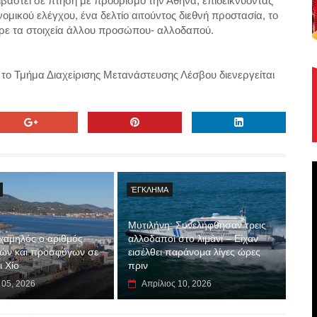
βαστεί σε πτήση με προορισμό την Αθήνα, επιδεικνύοντας
ομικού ελέγχου, ένα δελτίο αιτούντος διεθνή προστασία, το
ρε τα στοιχεία άλλου προσώπου- αλλοδαπού.
ο Τμήμα Διαχείρισης Μετανάστευσης Λέσβου διενεργείται
ΈΓΚΛΗΜΑ
Μυτιλήνη: Συνελήφθησαν τρεις
 χαμηλός ο αριθμός
αλλοδαποί στο λιμάνι – Είχαν
ών και προσφύγων σε
εισέλθει παράνομα λίγες ώρες
ι Χίο
πριν
 05, 2026
Απρίλιος 10, 2026