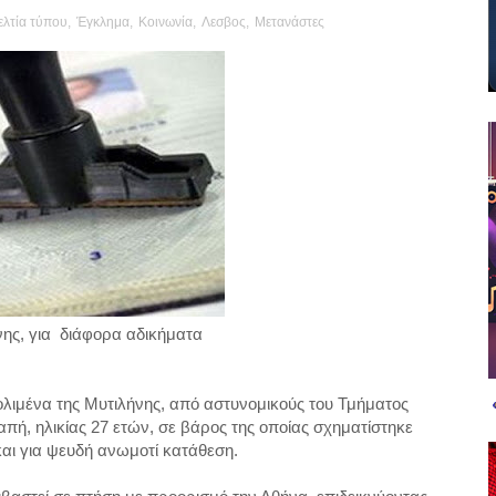
ελτία τύπου
,
Έγκλημα
,
Κοινωνία
,
Λεσβος
,
Μετανάστες
ης, για διάφορα αδικήματα
ολιμένα της Μυτιλήνης, από αστυνομικούς του Τμήματος
πή, ηλικίας 27 ετών, σε βάρος της οποίας σχηματίστηκε
αι για ψευδή ανωμοτί κατάθεση.