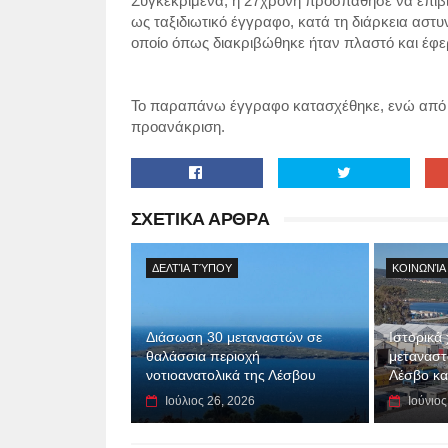
Συγκεκριμένα, η 27χρονη προσπάθησε να επιβι
ως ταξιδιωτικό έγγραφο, κατά τη διάρκεια αστυν
οποίο όπως διακριβώθηκε ήταν πλαστό και έφε
Το παραπάνω έγγραφο κατασχέθηκε, ενώ από τ
προανάκριση.
ΣΧΕΤΙΚΑ ΑΡΘΡΑ
ΔΕΛΤΊΑ ΤΎΠΟΥ
ΚΟΙΝΩΝΊΑ
Διάσωση 30 μεταναστών σε
Ιστορικά
θαλάσσια περιοχή
μεταναστ
νοτιοανατολικά της Λέσβου
Λέσβο κα
Ιούλιος 26, 2026
Ιούνιος