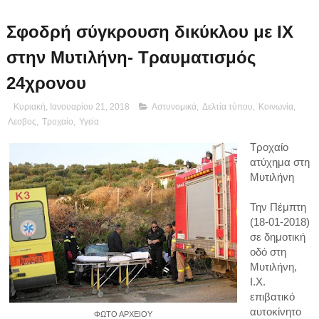
Σφοδρή σύγκρουση δικύκλου με ΙΧ
στην Μυτιλήνη- Τραυματισμός
24χρονου
Κυριακή, Ιανουαρίου 21, 2018
Αστυνομικά
,
Δελτία τύπου
,
Κοινωνία
,
Λεσβος
,
Τροχαίο
,
Υγεία
Τροχαίο
ατύχημα στη
Μυτιλήνη
Την Πέμπτη
(18-01-2018)
σε δημοτική
οδό στη
Μυτιλήνη,
Ι.Χ.
επιβατικό
αυτοκίνητο
ΦΩΤΟ ΑΡΧΕΙΟΥ