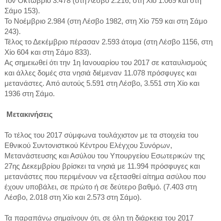
Τον Οκτώβριο 3.478 (στη Λέσβο 2.216, στη Χίο 1.069 και στη
Σάμο 153).
Το Νοέμβριο 2.984 (στη Λέσβο 1982, στη Χίο 759 και στη Σάμο
243).
Τέλος το Δεκέμβριο πέρασαν 2.593 άτομα (στη Λέσβο 1156, στη
Χίο 604 και στη Σάμο 833).
Ας σημειωθεί ότι την 1η Ιανουαρίου του 2017 σε καταυλισμούς
και άλλες δομές στα νησιά διέμεναν 11.078 πρόσφυγες και
μετανάστες. Από αυτούς 5.591 στη Λέσβο, 3.551 στη Χίο και
1936 στη Σάμο.
Μετακινήσεις
Το τέλος του 2017 σύμφωνα τουλάχιστον με τα στοιχεία του
Εθνικού Συντονιστικού Κέντρου Ελέγχου Συνόρων,
Μετανάστευσης και Ασύλου του Υπουργείου Εσωτερικών της
27ης Δεκεμβρίου βρίσκει τα νησιά με 11.994 πρόσφυγες και
μετανάστες που περιμένουν να εξετασθεί αίτημα ασύλου που
έχουν υποβάλει, σε πρώτο ή σε δεύτερο βαθμό. (7.403 στη
Λέσβο, 2.018 στη Χίο και 2.573 στη Σάμο).
Τα παραπάνω σημαίνουν ότι, σε όλη τη διάρκεια του 2017