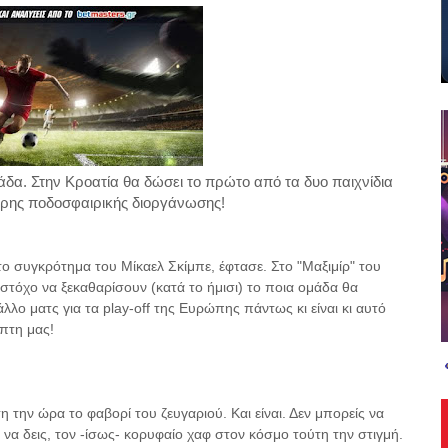
άδα. Στην Κροατία θα δώσει το πρώτο από τα δυο παιχνίδια
τερης ποδοσφαιρικής διοργάνωσης!
το συγκρότημα του Μίκαελ Σκίμπε, έφτασε. Στο "Μαξιμίρ" του
στόχο να ξεκαθαρίσουν (κατά το ήμισι) το ποια ομάδα θα
άλλο ματς για τα play-off της Ευρώπης πάντως κι είναι κι αυτό
πτη μας!
η την ώρα το φαβορί του ζευγαριού. Και είναι. Δεν μπορείς να
 να δεις, τον -ίσως- κορυφαίο χαφ στον κόσμο τούτη την στιγμή.