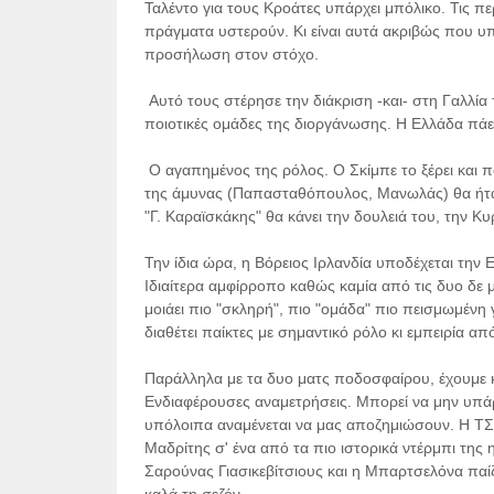
Ταλέντο για τους Κροάτες υπάρχει μπόλικο. Τις πε
πράγματα υστερούν. Κι είναι αυτά ακριβώς που υπ
προσήλωση στον στόχο.
Αυτό τους στέρησε την διάκριση -και- στη Γαλλία 
ποιοτικές ομάδες της διοργάνωσης. Η Ελλάδα πάει
Ο αγαπημένος της ρόλος. Ο Σκίμπε το ξέρει και π
της άμυνας (Παπασταθόπουλος, Μανωλάς) θα ήταν
"Γ. Καραϊσκάκης" θα κάνει την δουλειά του, την Κυ
Την ίδια ώρα, η Βόρειος Ιρλανδία υποδέχεται την Ε
Ιδιαίτερα αμφίρροπο καθώς καμία από τις δυο δε μο
μοιάει πιο "σκληρή", πιο "ομάδα" πιο πεισμωμένη γ
διαθέτει παίκτες με σημαντικό ρόλο κι εμπειρία 
Παράλληλα με τα δυο ματς ποδοσφαίρου, έχουμε κ
Ενδιαφέρουσες αναμετρήσεις. Μπορεί να μην υπάρ
υπόλοιπα αναμένεται να μας αποζημιώσουν. Η ΤΣΣ
Μαδρίτης σ' ένα από τα πιο ιστορικά ντέρμπι της
Σαρούνας Γιασικεβίτσιους και η Μπαρτσελόνα παίζε