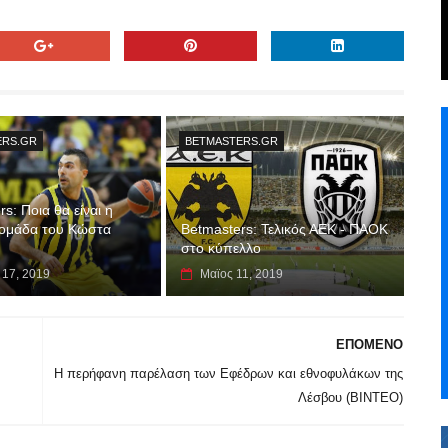
ERS.GR
BETMASTERS.GR
s: Ποια θα είναι η
ομάδα του Κώστα
Betmasters: Τελικός ΑΕΚ - ΠΑΟΚ
στο κύπελλο
 17, 2019
Μαϊος 11, 2019
ΕΠΟΜΕΝΟ
Η περήφανη παρέλαση των Εφέδρων και εθνοφυλάκων της
Λέσβου (ΒΙΝΤΕΟ)