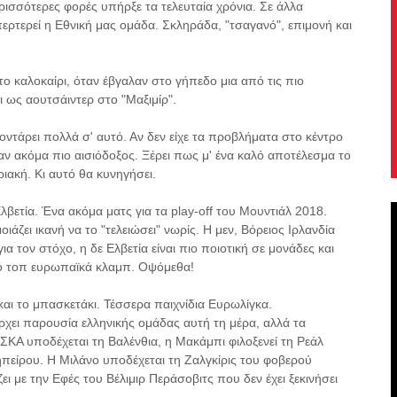
ρισσότερες φορές υπήρξε τα τελευταία χρόνια. Σε άλλα
ερτερεί η Εθνική μας ομάδα. Σκληράδα, "τσαγανό", επιμονή και
το καλοκαίρι, όταν έβγαλαν στο γήπεδο μια από τις πιο
 ως αουτσάιντερ στο "Μαξιμίρ".
οντάρει πολλά σ' αυτό. Αν δεν είχε τα προβλήματα στο κέντρο
 ακόμα πιο αισιόδοξος. Ξέρει πως μ' ένα καλό αποτέλεσμα το
ριακή. Κι αυτό θα κυνηγήσει.
λβετία. Ένα ακόμα ματς για τα play-off του Μουντιάλ 2018.
ιάζει ικανή να το "τελειώσει" νωρίς. Η μεν, Βόρειος Ιρλανδία
ια τον στόχο, η δε Ελβετία είναι πιο ποιοτική σε μονάδες και
από τοπ ευρωπαϊκά κλαμπ. Οψόμεθα!
αι το μπασκετάκι. Τέσσερα παιχνίδια Ευρωλίγκα.
χει παρουσία ελληνικής ομάδας αυτή τη μέρα, αλλά τα
ΚΑ υποδέχεται τη Βαλένθια, η Μακάμπι φιλοξενεί τη Ρεάλ
 ηπείρου. Η Μιλάνο υποδέχεται τη Ζαλγκίρις του φοβερού
ι με την Εφές του Βέλιμιρ Περάσοβιτς που δεν έχει ξεκινήσει