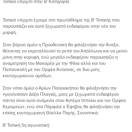
Τοπικά ντέρμπι στην Β’ Κατηγορία
Τοπικά ντέρμπι έχουμε στο πρωτάθλημα της Β’ Τοπικής που
παρουσιάζει και αυτό ξεχωριστό ενδιαφέρον στην νέα του
μορφή.
Στον βόρειο όμιλο η Προοδευτική θα φιλοξενήσει την Άναξο,
θέλοντας να εκμεταλλευτεί το ρεπό του Απόλλωνα και να μείνει
μόνη στην κορυφή, ενώ μεγάλο ενδιαφέρον παρουσιάζει η
αναμέτρηση του Μακαρέα με την Φίλια αλλά και του
Παπανικολή με τον Ορφέα Άντισσας, σε δυο ματς
κοντοχωριανών ομάδων.
Στον νότιο όμιλο ο Αρίων Παλαιοκήπου θα φιλοξενήσει την
«γειτόνισσα» Δόξα Πλαγιάς, ματς με ξεχωριστό ενδιαφέρον
πάντα είναι αυτό ανάμεσα στον Αστέρα Ιππείου και τον Ορφέα
Κεραμειών, ενώ στα Πάμφιλα ο Έφηβος θα φιλοξενήσει την
επίσης κοντοχωριανή Θύελλα Πηγής. Συνοπτικά:
Β’ Τοπική 5η αγωνιστική