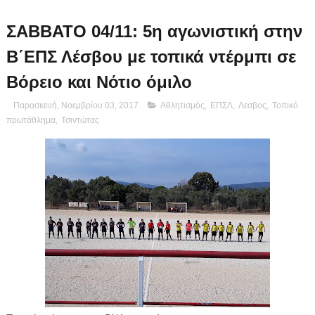
ΣΑΒΒΑΤΟ 04/11: 5η αγωνιστική στην
Β΄ΕΠΣ Λέσβου με τοπικά ντέρμπι σε
Βόρειο και Νότιο όμιλο
Παρασκευή, Νοεμβρίου 03, 2017
Αθλητισμός
,
ΕΠΣΛ
,
Λεσβος
,
Τοπικό
πρωτάθλημα
,
Τσιντώτας