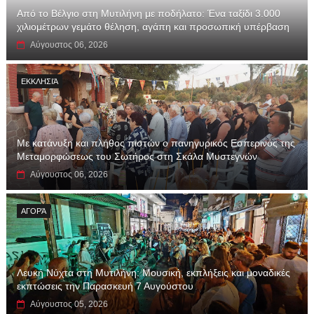
Από το Βέλγιο στη Μυτιλήνη με ποδήλατο: Ένα ταξίδι 3.000
χιλιομέτρων γεμάτο θέληση, αγάπη και προσωπική υπέρβαση
Αύγουστος 06, 2026
ΕΚΚΛΗΣΙΆ
Με κατάνυξη και πλήθος πιστών ο πανηγυρικός Εσπερινός της
Μεταμορφώσεως του Σωτήρος στη Σκάλα Μυστεγνών
Αύγουστος 06, 2026
ΑΓΟΡΆ
Λευκή Νύχτα στη Μυτιλήνη: Μουσική, εκπλήξεις και μοναδικές
εκπτώσεις την Παρασκευή 7 Αυγούστου
Αύγουστος 05, 2026