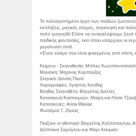
Το πολυαγαπημένο έργο των παιδιών ζωντανεύε
εκπλήξεις, μαγικές στιγμές, συγκίνηση και πο
πολύ τραγούδι! Ελάτε να ανακαλύψουμε ξανά τ
παιδικής φαντασίας, εκεί όπου υπάρχουν οι νεράι
μεγαλώσει ποτέ.
«Έναν κόσμο που είναι φτιαγμένος από πίστη, 
Κείμενο - Σκηνοθεσία: Μπίλιω Κωνσταντοπούλ
Μουσική: Μαρίνος Καρπούζας
Σκηνικά: Δανάη Πανά
Χορογραφίες: Χρήστος Κατίδης
Βοηθός Σκηνοθέτη: Βαγγέλης Δαλλές
Κατασκευή Κοστουμιών: Μαίρη και Λίτσα Τζιο
Κατασκευές: Anna Wasiac
Φωτισμοί: Γ. Ζίγκας
Παίζουν οι ηθοποιοί: Βαγγέλης Καλλίτσογλου, 
Δέσποινα Σαρόγλου και Μάρι Χεκιμιάν