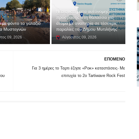
Νέα συστήματα αυτόνομης
πρόσβασης στη θάλασσα για
 με φόντο το γαλάζιο
άτομα με αναπηρία σε τέσσερις
λα Μυστεγνών
παραλίες του Δήμου Μυτιλήνης
τος 09, 2026
Αύγουστος 09, 2026
ΕΠΟΜΕΝΟ
Για 3 ημέρες το Ταρτι έζησε «Ροκ» καταστάσεις- Με
του
επιτυχία το 2ο Tartiwave Rock Fest