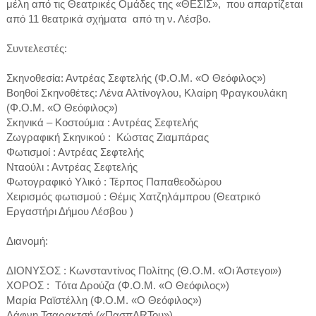
μέλη από τις Θεατρικές Ομάδες της «ΘΕΣΙΣ», που απαρτίζεται
από 11 θεατρικά σχήματα από τη ν. Λέσβο.
Συντελεστές:
Σκηνοθεσία: Αντρέας Σεφτελής (Φ.Ο.Μ. «Ο Θεόφιλος»)
Βοηθοί Σκηνοθέτες: Λένα Αλτίνογλου, Κλαίρη Φραγκουλάκη
(Φ.Ο.Μ. «Ο Θεόφιλος»)
Σκηνικά – Κοστούμια : Αντρέας Σεφτελής
Ζωγραφική Σκηνικού : Κώστας Ζιαμπάρας
Φωτισμοί : Αντρέας Σεφτελής
Νταούλι : Αντρέας Σεφτελής
Φωτογραφικό Υλικό : Τέρπος Παπαθεοδώρου
Χειρισμός φωτισμού : Θέμις Χατζηλάμπρου (Θεατρικό
Εργαστήρι Δήμου Λέσβου )
Διανομή:
ΔΙΟΝΥΣΟΣ : Κωνσταντίνος Πολίτης (Θ.Ο.Μ. «Οι Άστεγοι»)
ΧΟΡΟΣ : Tότα Δρούζα (Φ.Ο.Μ. «Ο Θεόφιλος»)
Μαρία Ραϊστέλλη (Φ.Ο.Μ. «Ο Θεόφιλος»)
Δάφνη Τσαρακτσή («ΠασπΑRΤου»)