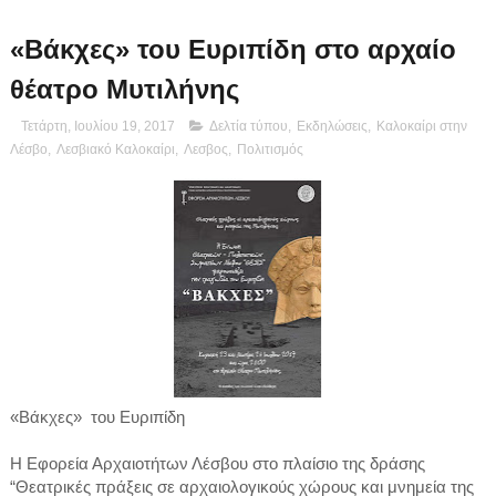
«Βάκχες» του Ευριπίδη στο αρχαίο
θέατρο Μυτιλήνης
Τετάρτη, Ιουλίου 19, 2017
Δελτία τύπου
,
Εκδηλώσεις
,
Καλοκαίρι στην
Λέσβο
,
Λεσβιακό Καλοκαίρι
,
Λεσβος
,
Πολιτισμός
«Βάκχες» του Ευριπίδη
Η Εφορεία Αρχαιοτήτων Λέσβου στο πλαίσιο της δράσης
“Θεατρικές πράξεις σε αρχαιολογικούς χώρους και μνημεία της