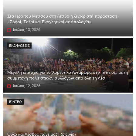
Στο Ιερό του Μέσσου στη Λέσβο η ξεχωριστή παράσταση
«Σοφοί, Σαλοί και Ενοχλητικοί σε Απολογία»
Ιούλιος 13, 2026
ΕΚΔΗΛΏΣΕΙΣ
Μεγάλη επιτυχία για το Χορευτικό Αντάμωμα στο Ίππειος, με τη
συμμετοχή πολιτιστικών συλλόγων από όλη τη Λέσ
Ιούλιος 12, 2026
ΒΊΝΤΕΟ
Ούζο και Λέσβος πάνε μαζί! (pic,vid)