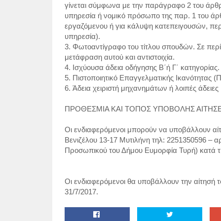
γίνεται σύμφωνα με την παράγραφο 2 του άρθρ
υπηρεσία ή νομικό πρόσωπο της παρ. 1 του άρθρ
εργαζόμενου ή για κάλυψη κατεπειγουσών, πε
υπηρεσία).
3. Φωτοαντίγραφο του τίτλου σπουδών. Σε περ
μετάφραση αυτού και αντιστοιχία.
4. Ισχύουσα άδεια οδήγησης Β΄ή Γ΄ κατηγορίας.
5. Πιστοποιητικό Επαγγελματικής Ικανότητας (ΠΕ
6. Άδεια χειριστή μηχανημάτων ή λοιπές άδειες
ΠΡΟΘΕΣΜΙΑ ΚΑΙ ΤΟΠΟΣ ΥΠΟΒΟΛΗΣ ΑΙΤΗΣ
Οι ενδιαφερόμενοι μπορούν να υποβάλλουν αίτ
Βενιζέλου 13-17 Μυτιλήνη τηλ: 2251350596 – α
Προσωπικού του Δήμου Ευμορφία Τυρή) κατά τι
Οι ενδιαφερόμενοι θα υποβάλλουν την αίτησή το
31/7/2017.