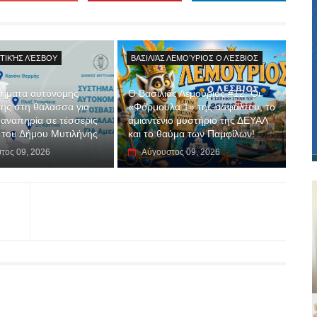
ΤΙΚΉΣ ΛΈΣΒΟΥ
ΒΑΣΙΛΙΆΣ ΛΕΜΟΎΡΙΟΣ Ο ΛΈΣΒΙΟΣ
ήματα αυτόνομης
Ο Βασιλιάς Λεμούριος #12: Οι
ς στη θάλασσα για
«Φόρμουλα 1» της ασφάλτου, το
 αναπηρία σε τέσσερις
αμιαντένιο μυστήριο της ΔΕΥΑΛ
 του Δήμου Μυτιλήνης
και το θαύμα των Παμφίλων!
τος 09, 2026
Αύγουστος 09, 2026