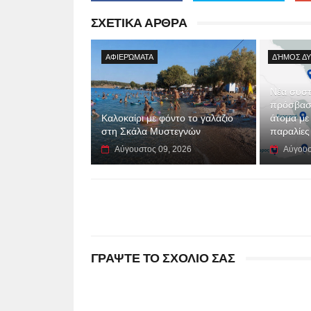
ΣΧΕΤΙΚΑ ΑΡΘΡΑ
ΑΦΙΕΡΏΜΑΤΑ
ΔΉΜΟΣ ΔΥ
Νέα συστ
πρόσβαση
Καλοκαίρι με φόντο το γαλάζιο
άτομα με
στη Σκάλα Μυστεγνών
παραλίες
Αύγουστος 09, 2026
Αύγουσ
ΓΡΑΨΤΕ ΤΟ ΣΧΟΛΙΟ ΣΑΣ