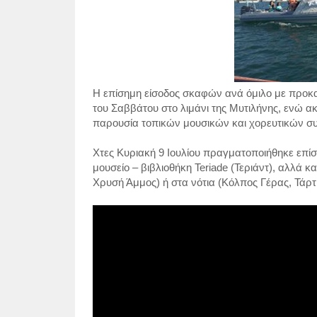
Η επίσημη είσοδος σκαφών ανά όμιλο με προκα
του Σαββάτου στο λιμάνι της Μυτιλήνης, ενώ ακ
παρουσία τοπικών μουσικών και χορευτικών σ
Χτες Κυριακή 9 Ιουλίου πραγματοποιήθηκε επί
μουσείο – βιβλιοθήκη Teriade (Τεριάντ), αλλά 
Χρυσή Άμμος) ή στα νότια (Κόλπος Γέρας, Τάρτι