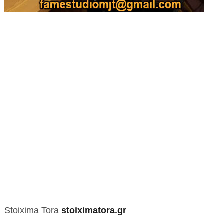
Stoixima Tora
stoiximatora.gr