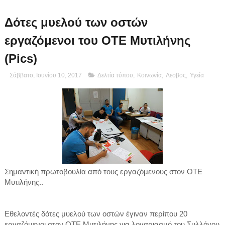
Δότες μυελού των οστών
εργαζόμενοι του ΟΤΕ Μυτιλήνης
(Pics)
Σάββατο, Ιουνίου 10, 2017
Δελτία τύπου
,
Κοινωνία
,
Λεσβος
,
Υγεία
Σημαντική πρωτοβουλία από τους εργαζόμενους στον ΟΤΕ
Μυτιλήνης..
Εθελοντές δότες μυελού των οστών έγιναν περίπου 20
εργαζόμενοι στον ΟΤΕ Μυτιλήνης για λογαριασμό του
Συλλόγου