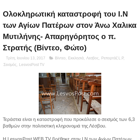
Ολοκληρωτική καταστροφή του Ι.Ν
των Αγίων Πατέρων στον Άνω Χαλικα
Μυτιλήνης- Απαρηγόρητος ο π.
Στρατής (Βίντεο, Φώτο)
Τρίτη, Ιουνίου 13, 2017
Βίντεο
,
Εκκλησιά
,
Λεσβος
,
Ρεπορτάζ L.P
,
Σεισμός
,
LesvosPost TV
Τεράστια είναι η καταστροφή που προκάλεσε ο σεισμός των 6,3
βαθμών στην πολιτιστική κληρονομιά της Λέσβου.
Η LesvosPost WEB TV βρέθηκε στον Ι.Ν των Αγίων Πατέρων