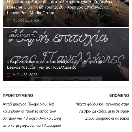
Η Λευκάδα φιλοξένησε με απόλυτη επιτυχία το 2ο Διεθνές
Porsche Club Road Tour 2026 | Χορηγός Επικοινωνίας
LesvosPost Media Group
Ιούνιος 11, 2026
LESVOSPOST TV
«Το μέλλον δεν κρίνεται σε λίγες ώρες» – Ευχές του
LesvosPost.com για τις Πανελλαδικές
Μαϊος 28, 2026
ΠΡΟΗΓΟΥΜΕΝΟ
ΕΠΟΜΕΝΟ
Αντιδήμαρχος Πλωμαρίου: Να
Νύχτα φόβου και αγωνιάς στην
κοιμηθούν οι πολίτες εκτός των
Λέσβο- Δεκάδες μετασεισμοί-
σπιτιών για 48 ώρες- Ανακοίνωση
Στους δρόμους οι κάτοικοι
από τα μεγάφωνα του Πλωμαριου