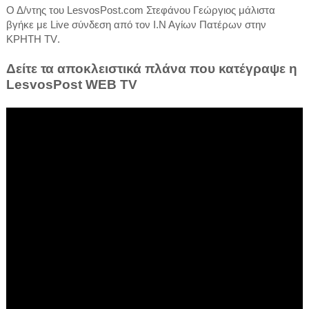
Ο Δ/ντης του
LesvosPost
.
com
Στεφάνου Γεώργιος μάλιστα
βγήκε με
Live
σύνδεση από τον Ι.Ν Αγίων Πατέρων στην
ΚΡΗΤΗ
TV
.
Δείτε τα αποκλειστικά πλάνα που κατέγραψε η
LesvosPost WEB TV