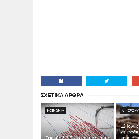
ΣΧΕΤΙΚΑ ΑΡΘΡΑ
ΚΟΙΝΩΝΊΑ
ΑΦΙΕΡΏΜΑ
12 Ιουνί
γη κατάπι
Σεισμός 3,6 Ρίχτερ ανατολικά της
μετά, οι