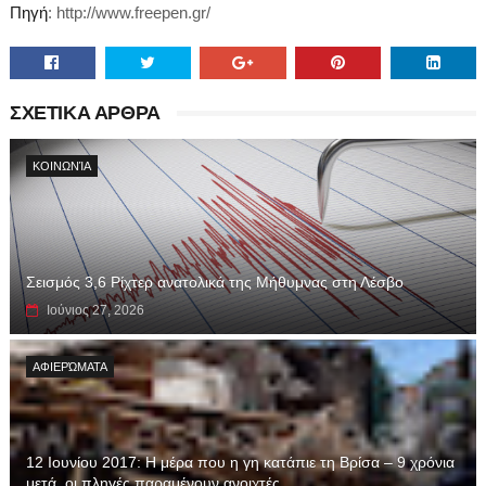
Πηγή
: http://www.freepen.gr/
ΣΧΕΤΙΚΑ ΑΡΘΡΑ
ΚΟΙΝΩΝΊΑ
Σεισμός 3,6 Ρίχτερ ανατολικά της Μήθυμνας στη Λέσβο
Ιούνιος 27, 2026
ΑΦΙΕΡΏΜΑΤΑ
12 Ιουνίου 2017: Η μέρα που η γη κατάπιε τη Βρίσα – 9 χρόνια
μετά, οι πληγές παραμένουν ανοιχτές