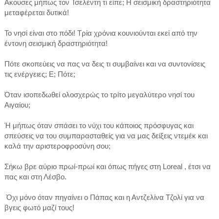
Ακουσες μήπως τον Τσελέντη τι είπε; Η σεισμική δραστηριότητα
μεταφέρεται δυτικά!
Το νησί είναι στο πόδι! Τρία χρόνια κουνιούνται εκεί από την
έντονη σεισμική δραστηριότητα!
Πότε σκοπεύεις να πας να δεις τι συμβαίνει και να συντονίσεις
τις ενέργειες; Ε; Πότε;
Όταν ισοπεδωθεί ολοσχερώς το τρίτο μεγαλύτερο νησί του
Αιγαίου;
Ή μήπως όταν σπάσει το νύχι του κάποιος πρόσφυγας και
σπεύσεις να του συμπαρασταθείς για να μας δείξεις ντεμέκ και
καλά την αριστεροφροσύνη σου;
Σήκω βρε αύριο πρωί-πρωί και όπως πήγες στη Loreal , έτσι να
πας και στη Λέσβο.
Όχι μόνο όταν πηγαίνει ο Πάπας και η Αντζελίνα Τζολί για να
βγεις φωτό μαζί τους!