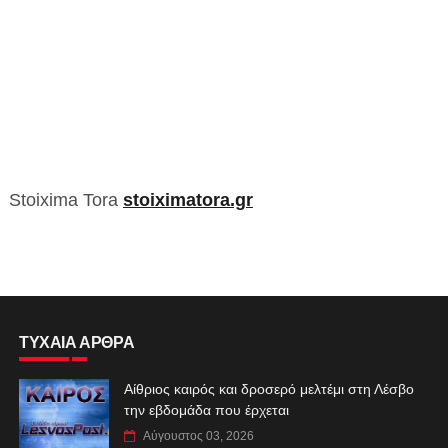
Stoixima Tora
stoiximatora.gr
ΤΥΧΑΙΑ ΑΡΘΡΑ
Αίθριος καιρός και δροσερό μελτέμι στη Λέσβο
την εβδομάδα που έρχεται
Αύγουστος 03, 2026