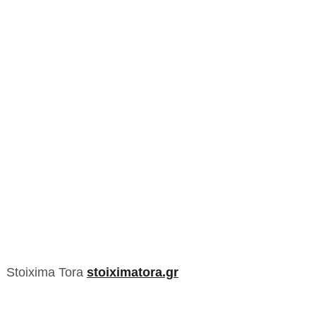
Stoixima Tora
stoiximatora.gr