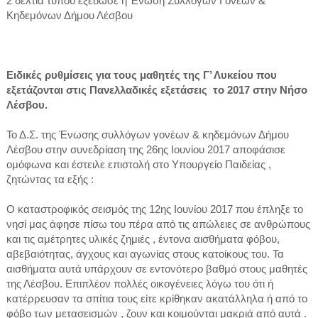
2 δελτία τύπου εξέδωσε η Ένωση Συλλόγων Γονέων &
Κηδεμόνων Δήμου Λέσβου
Ειδικές ρυθμίσεις για τους μαθητές της Γ’ Λυκείου που
εξετάζονται στις
Πανελλαδικές εξετάσεις το 2017 στην Νήσο
Λέσβου.
Το Δ.Σ. της Ένωσης συλλόγων γονέων & κηδεμόνων Δήμου
Λέσβου στην συνεδρίαση της 26ης Ιουνίου 2017 αποφάσισε
ομόφωνα και έστειλε επιστολή στο Υπουργείο Παιδείας ,
ζητώντας τα εξής :
Ο καταστροφικός σεισμός της 12ης Ιουνίου 2017 που έπληξε το
νησί μας άφησε πίσω του πέρα από τις απώλειες σε ανθρώπους
και τις αμέτρητες υλικές ζημιές , έντονα αισθήματα φόβου,
αβεβαιότητας, άγχους και αγωνίας στους κατοίκους του. Τα
αισθήματα αυτά υπάρχουν σε εντονότερο βαθμό στους μαθητές
της Λέσβου. Επιπλέον πολλές οικογένειες λόγω του ότι ή
κατέρρευσαν τα σπίτια τους είτε κρίθηκαν ακατάλληλα ή από το
φόβο των μετασεισμών , ζουν και κοιμούνται μακριά από αυτά .