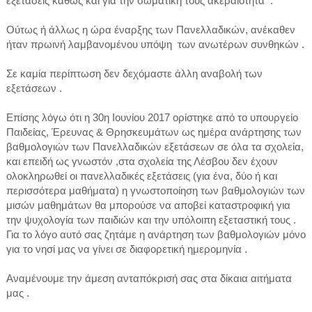
εξετάσεις καθώς και για την σωματική τους ακεραιότητα .
Ούτως ή άλλως η ώρα έναρξης των Πανελλαδικών, ανέκαθεν
ήταν πρωινή λαμβανομένου υπόψη των ανωτέρων συνθηκών .
Σε καμία περίπτωση δεν δεχόμαστε άλλη αναβολή των
εξετάσεων .
Επίσης λόγω ότι η 30η Ιουνίου 2017 ορίστηκε από το υπουργείο
Παιδείας, Έρευνας & Θρησκευμάτων ως ημέρα ανάρτησης των
βαθμολογιών των Πανελλαδικών εξετάσεων σε όλα τα σχολεία,
και επειδή ως γνωστόν ,στα σχολεία της Λέσβου δεν έχουν
ολοκληρωθεί οι πανελλαδικές εξετάσεις (για ένα, δύο ή και
περισσότερα μαθήματα) η γνωστοποίηση των βαθμολογιών των
μισών μαθημάτων θα μπορούσε να αποβεί καταστροφική για
την ψυχολογία των παιδιών και την υπόλοιπη εξεταστική τους .
Για το λόγο αυτό σας ζητάμε η ανάρτηση των βαθμολογιών μόνο
για το νησί μας να γίνει σε διαφορετική ημερομηνία .
Αναμένουμε την άμεση ανταπόκρισή σας στα δίκαια αιτήματα
μας .