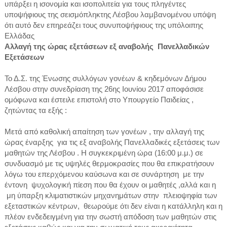
υπάρξει η ισονομία και ισοπολιτεία για τους πληγέντες
υποψήφιους της σεισμόπληκτης Λέσβου λαμβανομένου υπόψη
ότι αυτό δεν επηρεάζει τους συνυποψήφιους της υπόλοιπης
Ελλάδας
Αλλαγή της ώρας εξετάσεων εξ αναβολής Πανελλαδικών
Εξετάσεων
Το Δ.Σ. της Ένωσης συλλόγων γονέων & κηδεμόνων Δήμου
Λέσβου στην συνεδρίαση της 26ης Ιουνίου 2017 αποφάσισε
ομόφωνα και έστειλε επιστολή στο Υπουργείο Παιδείας ,
ζητώντας τα εξής :
Μετά από καθολική απαίτηση των γονέων , την αλλαγή της
ώρας έναρξης για τις εξ αναβολής Πανελλαδικές εξετάσεις των
μαθητών της Λέσβου . Η συγκεκριμένη ώρα (16:00 μ.μ.) σε
συνδυασμό με τις υψηλές θερμοκρασίες που θα επικρατήσουν
λόγω του επερχόμενου καύσωνα και σε συνάρτηση με την
έντονη ψυχολογική πίεση που θα έχουν οι μαθητές ,αλλά και η
μη ύπαρξη κλιματιστικών μηχανημάτων στην πλειοψηφία των
εξεταστικών κέντρων, θεωρούμε ότι δεν είναι η κατάλληλη και η
πλέον ενδεδειγμένη για την σωστή απόδοση των μαθητών στις