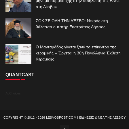
μήνυμα συμμετοχής στην εκδήλωση της ΕΛΑΣ
στη Λέσβο»
ΣΟΚ ΣΕ ΟΛΗ ΤΗΝ ΛΈΣΒΟ: Νεκρός στη
θάλασσα ο πατήρ Ευστράτιος Δήσσος
Ο Μανταμάδος γίνεται ξανά το επίκεντρο της
κεραμικής – Έρχεται η 30ή Πανελλήνια Έκθεση
Κεραμικής
QUANTCAST
AdChoices
COPYRIGHT © 2012 -
2026
LESVOSPOST.COM | ΕΙΔΗΣΕΙΣ & ΝΕΑ ΤΗΣ ΛΕΣΒΟΥ