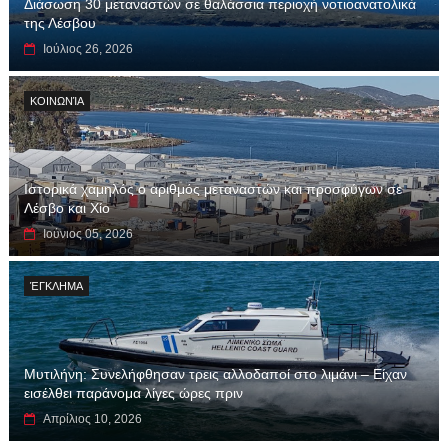
Διάσωση 30 μεταναστών σε θαλάσσια περιοχή νοτιοανατολικά
της Λέσβου
Ιούλιος 26, 2026
ΚΟΙΝΩΝΊΑ
Ιστορικά χαμηλός ο αριθμός μεταναστών και προσφύγων σε
Λέσβο και Χίο
Ιούνιος 05, 2026
ΈΓΚΛΗΜΑ
Μυτιλήνη: Συνελήφθησαν τρεις αλλοδαποί στο λιμάνι – Είχαν
εισέλθει παράνομα λίγες ώρες πριν
Απρίλιος 10, 2026