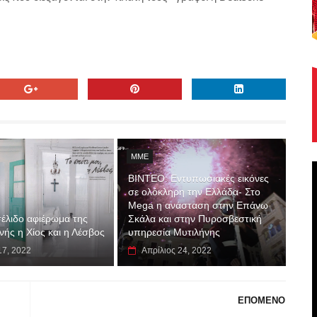
MME
ΒΙΝΤΕΟ: Εντυπωσιακές εικόνες
σε ολόκληρη την Ελλάδα- Στο
Mega η ανάσταση στην Επάνω
έλιδο αφιέρωμα της
Σκάλα και στην Πυροσβεστική
νής η Χίος και η Λέσβος
υπηρεσία Μυτιλήνης
17, 2022
Απρίλιος 24, 2022
ΕΠΟΜΕΝΟ