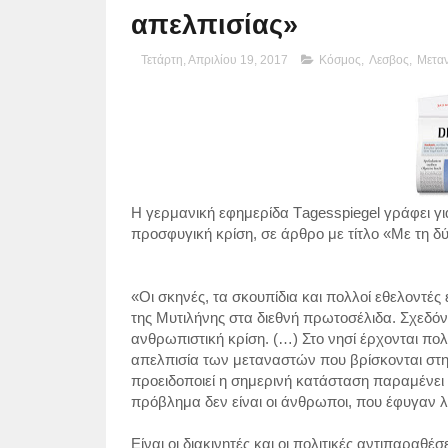
απελπισίας»
Τετάρτη, Απριλίου 19, 2017
Κόσμος
,
Λεσβος
,
Μεταν
Η γερμανική εφημερίδα Τagesspiegel γράφει για
προσφυγική κρίση, σε άρθρο με τίτλο «Με τη δ
«Οι σκηνές, τα σκουπίδια και πολλοί εθελοντέ
της Μυτιλήνης στα διεθνή πρωτοσέλιδα. Σχεδόν 
ανθρωπιστική κρίση. (…) Στο νησί έρχονται πο
απελπισία των μεταναστών που βρίσκονται στ
προειδοποιεί η σημερινή κατάσταση παραμένει
πρόβλημα δεν είναι οι άνθρωποι, που έφυγαν 
Είναι οι διακινητές και οι πολιτικές αντιπαραθ