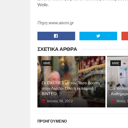
Welle.
Πηγη www.aixmi.gr
ΣΧΕΤΙΚΑ ΑΡΘΡΑ
MME
MME
Οι ΕΙΚΟΝΕΣ με τον Τάσο Δούση
στην Λέσβο- Όλη η εκπομπή |
Σε πολυσ
ΒΙΝΤΕΟ
Καθημερι
Ιούνιος 06, 2022
Μαϊος 
ΠΡΟΗΓΟΥΜΕΝΟ