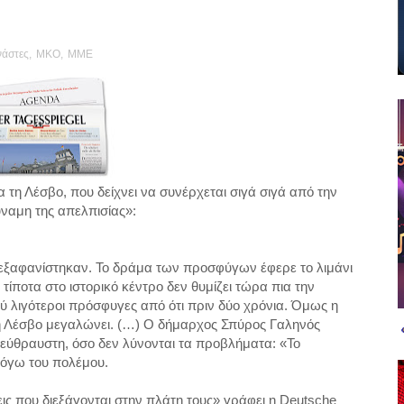
άστες
,
ΜΚΟ
,
MME
 τη Λέσβο, που δείχνει να συνέρχεται σιγά σιγά από την
ύναμη της απελπισίας»:
ς εξαφανίστηκαν. Το δράμα των προσφύγων έφερε το λιμάνι
τίποτα στο ιστορικό κέντρο δεν θυμίζει τώρα πια την
λύ λιγότεροι πρόσφυγες από ότι πριν δύο χρόνια. Όμως η
η Λέσβο μεγαλώνει. (…) Ο δήμαρχος Σπύρος Γαληνός
 εύθραυστη, όσο δεν λύνονται τα προβλήματα: «Το
λόγω του πολέμου.
έσεις που διεξάγονται στην πλάτη τους» γράφει η Deutsche