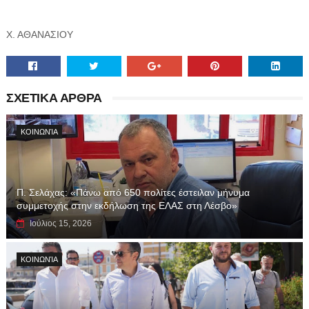
Χ. ΑΘΑΝΑΣΙΟΥ
ΣΧΕΤΙΚΑ ΑΡΘΡΑ
ΚΟΙΝΩΝΊΑ
Π. Σελάχας: «Πάνω από 650 πολίτες έστειλαν μήνυμα
συμμετοχής στην εκδήλωση της ΕΛΑΣ στη Λέσβο»
Ιούλιος 15, 2026
ΚΟΙΝΩΝΊΑ