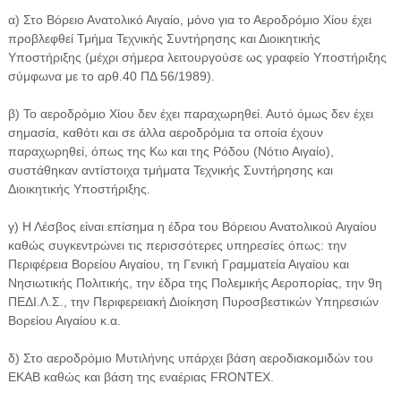
α) Στο Βόρειο Ανατολικό Αιγαίο, μόνο για το Αεροδρόμιο Χίου έχει
προβλεφθεί Τμήμα Τεχνικής Συντήρησης και Διοικητικής
Υποστήριξης (μέχρι σήμερα λειτουργούσε ως γραφείο Υποστήριξης
σύμφωνα με το αρθ.40 ΠΔ 56/1989).
β) Το αεροδρόμιο Χίου δεν έχει παραχωρηθεί. Αυτό όμως δεν έχει
σημασία, καθότι και σε άλλα αεροδρόμια τα οποία έχουν
παραχωρηθεί, όπως της Κω και της Ρόδου (Νότιο Αιγαίο),
συστάθηκαν αντίστοιχα τμήματα Τεχνικής Συντήρησης και
Διοικητικής Υποστήριξης.
γ) Η Λέσβος είναι επίσημα η έδρα του Βόρειου Ανατολικού Αιγαίου
καθώς συγκεντρώνει τις περισσότερες υπηρεσίες όπως: την
Περιφέρεια Βορείου Αιγαίου, τη Γενική Γραμματεία Αιγαίου και
Νησιωτικής Πολιτικής, την έδρα της Πολεμικής Αεροπορίας, την 9η
ΠΕΔΙ.Λ.Σ., την Περιφερειακή Διοίκηση Πυροσβεστικών Υπηρεσιών
Βορείου Αιγαίου κ.α.
δ) Στο αεροδρόμιο Μυτιλήνης υπάρχει βάση αεροδιακομιδών του
ΕΚΑΒ καθώς και βάση της εναέριας FRONTEX.