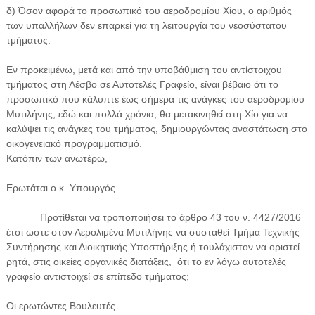
δ) Όσον αφορά το προσωπικό του αεροδρομίου Χίου, ο αριθμός
των υπαλλήλων δεν επαρκεί για τη λειτουργία του νεοσύστατου
τμήματος.
Εν προκειμένω, μετά και από την υποβάθμιση του αντίστοιχου
τμήματος στη Λέσβο σε Αυτοτελές Γραφείο, είναι βέβαιο ότι το
προσωπικό που κάλυπτε έως σήμερα τις ανάγκες του αεροδρομίου
Μυτιλήνης, εδώ και πολλά χρόνια, θα μετακινηθεί στη Χίο για να
καλύψει τις ανάγκες του τμήματος, δημιουργώντας αναστάτωση στο
οικογενειακό προγραμματισμό.
Κατόπιν των ανωτέρω,
Ερωτάται ο κ. Υπουργός
Προτίθεται να τροποποιήσει το άρθρο 43 του ν. 4427/2016
έτσι ώστε στον Αερολιμένα Μυτιλήνης να συσταθεί Τμήμα Τεχνικής
Συντήρησης και Διοικητικής Υποστήριξης ή τουλάχιστον να οριστεί
ρητά, στις οικείες οργανικές διατάξεις, ότι το εν λόγω αυτοτελές
γραφείο αντιστοιχεί σε επίπεδο τμήματος;
Οι ερωτώντες Βουλευτές