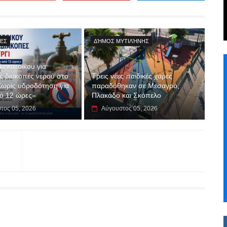
ΊΕΣ
ΔΉΜΟΣ ΜΥΤΙΛΉΝΗΣ
α κατοίκου για
 διακοπές νερού στο
Τρεις νέες παιδικές χαρές
Χωρίς υδροδότηση για
παραδόθηκαν σε Μεσαγρό,
ό 12 ώρες»
Πλακάδο και Σκόπελο
τος 05, 2026
Αύγουστος 05, 2026