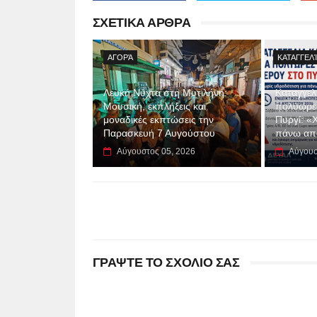
ΣΧΕΤΙΚΑ ΑΡΘΡΑ
ΑΓΟΡΆ
ΚΑΤΑΓΓΕΛ
Λευκή Νύχτα στη Μυτιλήνη:
Καταγγελί
Μουσική, εκπλήξεις και
πολύωρες
μοναδικές εκπτώσεις την
Πυργί: «
Παρασκευή 7 Αυγούστου
πάνω απ
Αύγουστος 05, 2026
Αύγουσ
ΓΡΑΨΤΕ ΤΟ ΣΧΟΛΙΟ ΣΑΣ