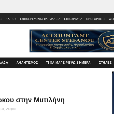
ΕΣ
ΚΑΙΡΟΣ
ΕΦΗΜΕΡΕΥΟΝΤΑ ΦΑΡΜΑΚΕΙΑ
ΕΠΙΚΟΙΝΩΝΙΑ
ΟΡΟΙ ΧΡΗΣΗΣ
WE
ΛΑΔΑ
ΑΘΛΗΤΙΣΜΟΣ
ΤΙ ΘΑ ΜΑΓΕΙΡΈΨΩ ΣΉΜΕΡΑ
ΣΤΗΛΕΣ
κου στην Μυτιλήνη
ημα
,
Λεσβος