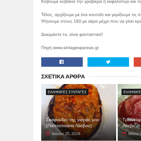
Κόβουμε κυβάκια την γραβιέρα ή κεφαλοτύρι και τα
Τέλος, αρχίζουμε με ένα κουτάλι και γεμίζουμε τις 
Ψήνουμε στους 160 με αέρα μέχρι που να γίνει κρ
Δοκιμάστε το, είναι φανταστικό!
Πηγή www.sintagespareas.gr
ΣΧΕΤΙΚΑ ΑΡΘΡΑ
ΕΛΛΗΝΙΚΈΣ ΣΥΝΤΑΓΈΣ
ΕΛΛΗΝΙΚΈ
Σκαφούδες της γιαγιάς μου
Τριαντάφ
(Παπουτσάκια Λέσβου)
Λέσβο
Ιούνιος 25, 2026
Μαϊος 