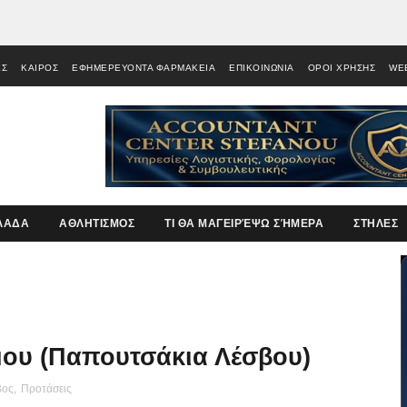
ΕΣ
ΚΑΙΡΟΣ
ΕΦΗΜΕΡΕΥΟΝΤΑ ΦΑΡΜΑΚΕΙΑ
ΕΠΙΚΟΙΝΩΝΙΑ
ΟΡΟΙ ΧΡΗΣΗΣ
WE
ΛΑΔΑ
ΑΘΛΗΤΙΣΜΟΣ
ΤΙ ΘΑ ΜΑΓΕΙΡΈΨΩ ΣΉΜΕΡΑ
ΣΤΗΛΕΣ
μου (Παπουτσάκια Λέσβου)
βος
,
Προτάσεις