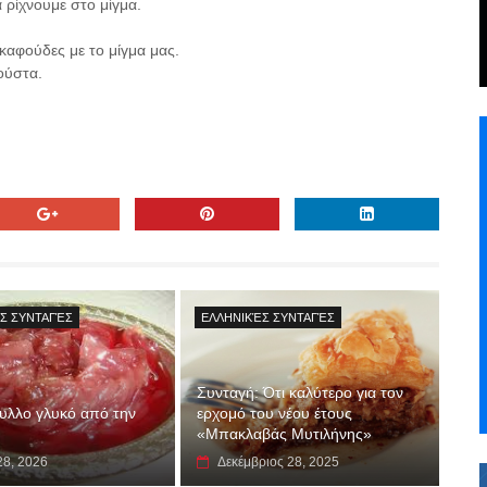
 ρίχνουμε στο μίγμα.
σκαφούδες με το μίγμα μας.
ούστα.
Σ ΣΥΝΤΑΓΈΣ
ΕΛΛΗΝΙΚΈΣ ΣΥΝΤΑΓΈΣ
Συνταγή: Ότι καλύτερο για τον
υλλο γλυκό από την
ερχομό του νέου έτους
«Μπακλαβάς Μυτιλήνης»
28, 2026
Δεκέμβριος 28, 2025