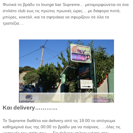
Φυσικά το βράδυ το lounge bar Supreme… μεταμορφώνεται σε ένα
στιλάτο club εως τις πρώτες πρωινές ώρες… με διάφορα ποτά,
μπύρες, κοκτέιλ..και τα σφηνάκια να σφυρίζουν σε όλα τα
τραπέζια….
Και delivery…………
Το Supreme διαθέτει και delivery από τις 18:00 το απόγευμα
καθημερινά έως της 00:00 το βράδυ για να παίρνεις.. …όλες τις
νοστιμιές του σπίτι σου…. Για delivery τηλεφωνήστε στο: