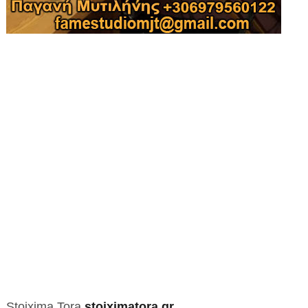
Stoixima Tora
stoiximatora.gr