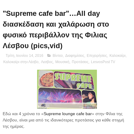
"Supreme cafe bar"…All day
διασκέδαση και χαλάρωση στο
φυσικό περιβάλλον της Φιλιας
Λέσβου (pics,vid)
Τρίτη, Ιουνίου 14, 2016
Βίντεο
,
Διαφημίσεις
,
Επιχειρήσεις
,
Καλοκαίρι
,
Καλοκαίρι στην Λέσβο
,
Λεσβος
,
Μουσική
,
Προτάσεις
,
LesvosPost TV
Εδώ και 4 χρόνια το «
Supreme lounge cafe bar
» στην Φίλια της
Λέσβου, είναι μια από τις ιδανικότερες προτάσεις για κάθε στιγμή
της ημέρας.