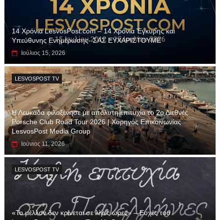
14 Χρόνια LesvosPost.com – 14 Χρόνια Έγκυρης και
Υπεύθυνης Ενημέρωσης- ΣΑΣ ΕΥΧΑΡΙΣΤΟΥΜΕ
Ιούλιος 15, 2026
LESVOSPOST TV
Η Λευκάδα φιλοξένησε με απόλυτη επιτυχία το 2ο Διεθνές
Porsche Club Road Tour 2026 | Χορηγός Επικοινωνίας
LesvosPost Media Group
Ιούνιος 11, 2026
LESVOSPOST TV
«Το μέλλον δεν κρίνεται σε λίγες ώρες» – Ευχές του