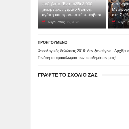
ποδήλατο: Ένα ταξίδι 3.000
ο πανηγυ
χιλιομέτρων γεμάτο θέληση,
Μεταμορ
αγάπη και προσωπική υπέρβαση
στη Σκά
Αύγουστος 06, 2026
Αύγουσ
ΠΡΟΗΓΟΥΜΕΝΟ
Φορολογικές δηλώσεις 2016: Δεν ξαναέγινε - Αρχίζει 
Γενάρη το «φακέλωμα» των εισοδημάτων μας!
ΓΡΑΨΤΕ ΤΟ ΣΧΟΛΙΟ ΣΑΣ