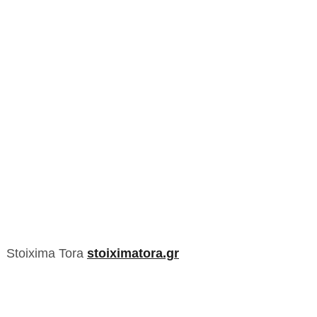
Stoixima Tora
stoiximatora.gr