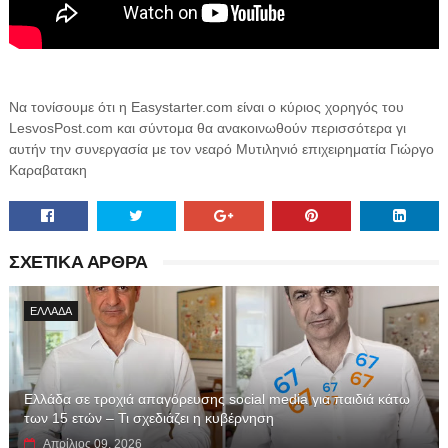
Να τονίσουμε ότι η Easystarter.com είναι ο κύριος χορηγός του
LesvosPost.com και σύντομα θα ανακοινωθούν περισσότερα γι
αυτήν την συνεργασία με τον νεαρό Μυτιληνιό επιχειρηματία Γιώργο
Καραβατακη
ΣΧΕΤΙΚΑ ΑΡΘΡΑ
ΕΛΛΑΔΑ
Ελλάδα σε τροχιά απαγόρευσης social media για παιδιά κάτω
των 15 ετών – Τι σχεδιάζει η κυβέρνηση
Απρίλιος 09, 2026