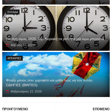
ΕΛΛΑΔΑ
Αλλαγή ώρας 2026: Την Κυριακή τα ρολόγια μία ώρα μπροστά
Μάρτιος 27, 2026
ΑΠΌΚΡΙΕΣ
Φτιάξε μόνος σου χαρταετό και μάθε πώς να τον πετάς-
ΟΔΗΓΙΕΣ (ΒΙΝΤΕΟ)
Φεβρουάριος 22, 2026
ΠΡΟΗΓΟΥΜΕΝΟ
ΕΠΟΜΕΝΟ