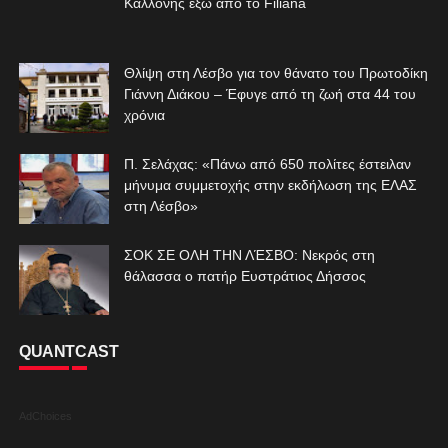
Καλλονής έξω από το Filiana
Θλίψη στη Λέσβο για τον θάνατο του Πρωτοδίκη
Γιάννη Διάκου – Έφυγε από τη ζωή στα 44 του
χρόνια
Π. Σελάχας: «Πάνω από 650 πολίτες έστειλαν
μήνυμα συμμετοχής στην εκδήλωση της ΕΛΑΣ
στη Λέσβο»
ΣΟΚ ΣΕ ΟΛΗ ΤΗΝ ΛΈΣΒΟ: Νεκρός στη
θάλασσα ο πατήρ Ευστράτιος Δήσσος
QUANTCAST
AdChoices