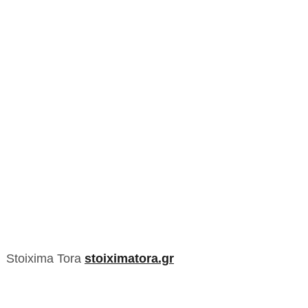
Stoixima Tora
stoiximatora.gr