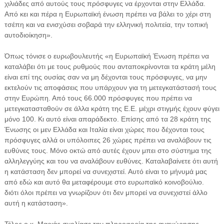
χιλιάδες από αυτούς τους πρόσφυγες να έρχονται στην Ελλάδα.
Από κει και πέρα η Ευρωπαϊκή ένωση πρέπει να βάλει το χέρι στη
τσέπη και να ενισχύσει σοβαρά την ελληνική πολιτεία, την τοπική
αυτοδιοίκηση».
Όπως τόνισε ο ευρωβουλευτής «η Ευρωπαϊκή Ένωση πρέπει να
καταλάβει ότι με τους ρυθμούς που ανταποκρίνονται τα κράτη μέλη
είναι επί της ουσίας σαν να μη δέχονται τους πρόσφυγες, να μην
εκτελούν τις αποφάσεις που υπάρχουν για τη μετεγκατάστασή τους
στην Ευρώπη. Από τους 66.000 πρόσφυγες που πρέπει να
μετεγκατασταθούν σε άλλα κράτη της Ε.Ε. μέχρι στιγμής έχουν φύγει
μόνο 100. Κι αυτό είναι απαράδεκτο. Επίσης από τα 28 κράτη της
Ένωσης οι μεν Ελλάδα και Ιταλία είναι χώρες που δέχονται τους
πρόσφυγες αλλά οι υπόλοιπες 26 χώρες πρέπει να αναλάβουν τις
ευθύνες τους. Μόνο οκτώ από αυτές έχουν μπει στο σύστημα της
αλληλεγγύης και του να αναλάβουν ευθύνες. Καταλαβαίνετε ότι αυτή
η κατάσταση δεν μπορεί να συνεχιστεί. Αυτό είναι το μήνυμά μας
από εδώ και αυτό θα μεταφέρουμε στο ευρωπαϊκό κοινοβούλιο.
διότι όλοι πρέπει να γνωρίζουν ότι δεν μπορεί να συνεχιστεί άλλο
αυτή η κατάσταση».
Τέλος ο κ. Μαριάς σχολίασε την πληροφορία της αναχώρησης