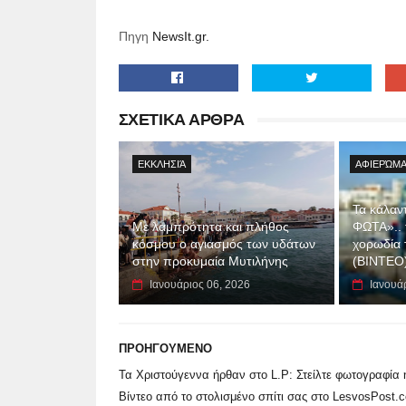
Πηγη
NewsIt.gr.
ΣΧΕΤΙΚΑ ΑΡΘΡΑ
ΕΚΚΛΗΣΙΆ
ΑΦΙΕΡΏΜΑ
Τα κάλαν
Με λαμπρότητα και πλήθος
ΦΩΤΑ».. 
κόσμου ο αγιασμός των υδάτων
χορωδία 
στην προκυμαία Μυτιλήνης
(ΒΙΝΤΕΟ
Ιανουάριος 06, 2026
Ιανουά
ΠΡΟΗΓΟΥΜΕΝΟ
Τα Χριστούγεννα ήρθαν στο L.P: Στείλτε φωτογραφία 
Βίντεο από το στολισμένο σπίτι σας στο LesvosPost.