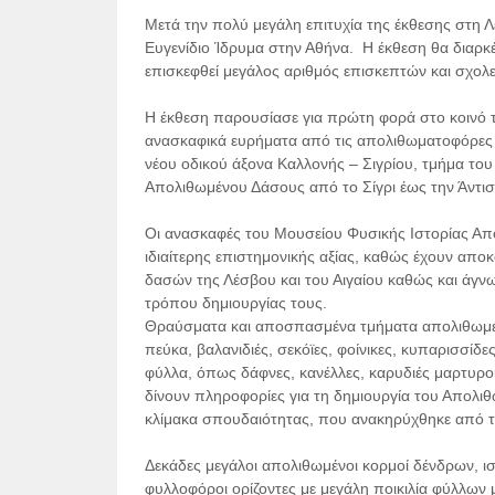
Μετά την πολύ μεγάλη επιτυχία της έκθεσης στη Λ
Ευγενίδιο Ίδρυμα στην Αθήνα. Η έκθεση θα διαρκέ
επισκεφθεί μεγάλος αριθμός επισκεπτών και σχο
Η έκθεση παρουσίασε για πρώτη φορά στο κοινό τ
ανασκαφικά ευρήματα από τις απολιθωματοφόρες 
νέου οδικού άξονα Καλλονής – Σιγρίου, τμήμα του
Απολιθωμένου Δάσους από το Σίγρι έως την Άντισ
Οι ανασκαφές του Μουσείου Φυσικής Ιστορίας Απ
ιδιαίτερης επιστημονικής αξίας, καθώς έχουν απ
δασών της Λέσβου και του Αιγαίου καθώς και άγνω
τρόπου δημιουργίας τους.
Θραύσματα και αποσπασμένα τμήματα απολιθωμ
πεύκα, βαλανιδιές, σεκόϊες, φοίνικες, κυπαρισσίδες
φύλλα, όπως δάφνες, κανέλλες, καρυδιές μαρτυρ
δίνουν πληροφορίες για τη δημιουργία του Απολι
κλίμακα σπουδαιότητας, που ανακηρύχθηκε από τη
Δεκάδες μεγάλοι απολιθωμένοι κορμοί δένδρων, ιστ
φυλλοφόροι ορίζοντες με μεγάλη ποικιλία φύλλων