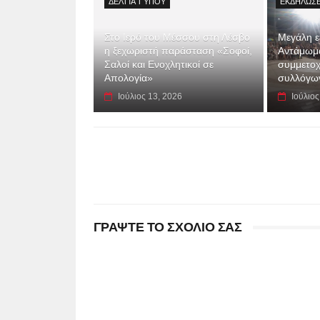
ΔΕΛΤΊΑ ΤΎΠΟΥ
ΕΚΔΗΛΏΣΕ
Στο Ιερό του Μέσσου στη Λέσβο
Μεγάλη επ
η ξεχωριστή παράσταση «Σοφοί,
Αντάμωμα
Σαλοί και Ενοχλητικοί σε
συμμετοχ
Απολογία»
συλλόγων
Ιούλιος 13, 2026
Ιούλιος
ΓΡΑΨΤΕ ΤΟ ΣΧΟΛΙΟ ΣΑΣ