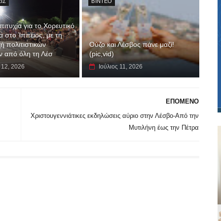
ΙΣ
ΒΊΝΤΕΟ
ιτυχία για το Χορευτικό
 στο Ίππειος, με τη
ή πολιτιστικών
Ούζο και Λέσβος πάνε μαζί!
 από όλη τη Λέσ
(pic,vid)
 12, 2026
Ιούλιος 11, 2026
ΕΠΟΜΕΝΟ
Χριστουγεννιάτικες εκδηλώσεις αύριο στην Λέσβο-Από την
Μυτιλήνη έως την Πέτρα