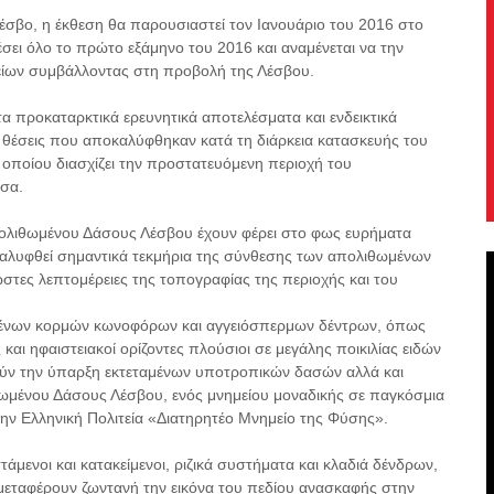
έσβο, η έκθεση θα παρουσιαστεί τον Ιανουάριο του 2016 στο
σει όλο το πρώτο εξάμηνο του 2016 και αναμένεται να την
λείων συμβάλλοντας στη προβολή της Λέσβου.
α προκαταρκτικά ερευνητικά αποτελέσματα και ενδεικτικά
θέσεις που αποκαλύφθηκαν κατά τη διάρκεια κατασκευής του
 οποίου διασχίζει την προστατευόμενη περιοχή του
σα.
ολιθωμένου Δάσους Λέσβου έχουν φέρει στο φως ευρήματα
οκαλυφθεί σημαντικά τεκμήρια της σύνθεσης των απολιθωμένων
στες λεπτομέρειες της τοπογραφίας της περιοχής και του
ένων κορμών κωνοφόρων και αγγειόσπερμων δέντρων, όπως
 και ηφαιστειακοί ορίζοντες πλούσιοι σε μεγάλης ποικιλίας ειδών
ούν την ύπαρξη εκτεταμένων υποτροπικών δασών αλλά και
θωμένου Δάσους Λέσβου, ενός μνημείου μοναδικής σε παγκόσμια
ν Ελληνική Πολιτεία «Διατηρητέο Μνημείο της Φύσης».
άμενοι και κατακείμενοι, ριζικά συστήματα και κλαδιά δένδρων,
 μεταφέρουν ζωντανή την εικόνα του πεδίου ανασκαφής στην