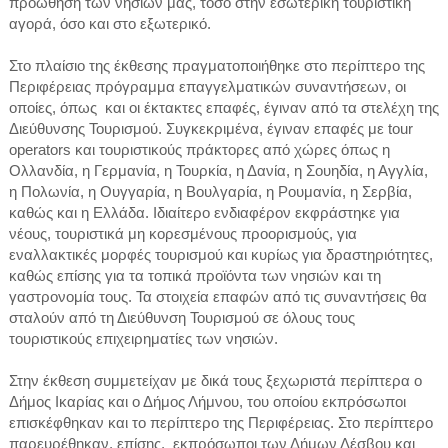
προώθηση των νησιών μας, τόσο στην εσωτερική τουριστική
αγορά, όσο και στο εξωτερικό.
Στο πλαίσιο της έκθεσης πραγματοποιήθηκε στο περίπτερο της
Περιφέρειας πρόγραμμα επαγγελματικών συναντήσεων, οι
οποίες, όπως και οι έκτακτες επαφές, έγιναν από τα στελέχη της
Διεύθυνσης Τουρισμού. Συγκεκριμένα, έγιναν επαφές με tour
operators και τουριστικούς πράκτορες από χώρες όπως η
Ολλανδία, η Γερμανία, η Τουρκία, η Δανία, η Σουηδία, η Αγγλία,
η Πολωνία, η Ουγγαρία, η Βουλγαρία, η Ρουμανία, η Σερβία,
καθώς και η Ελλάδα. Ιδιαίτερο ενδιαφέρον εκφράστηκε για
νέους, τουριστικά μη κορεσμένους προορισμούς, για
εναλλακτικές μορφές τουρισμού και κυρίως για δραστηριότητες,
καθώς επίσης για τα τοπικά προϊόντα των νησιών και τη
γαστρονομία τους. Τα στοιχεία επαφών από τις συναντήσεις θα
σταλούν από τη Διεύθυνση Τουρισμού σε όλους τους
τουριστικούς επιχειρηματίες των νησιών.
Στην έκθεση συμμετείχαν με δικά τους ξεχωριστά περίπτερα ο
Δήμος Ικαρίας και ο Δήμος Λήμνου, του οποίου εκπρόσωποι
επισκέφθηκαν και το περίπτερο της Περιφέρειας. Στο περίπτερο
παρευρέθηκαν, επίσης, εκπρόσωποι των Δήμων Λέσβου και