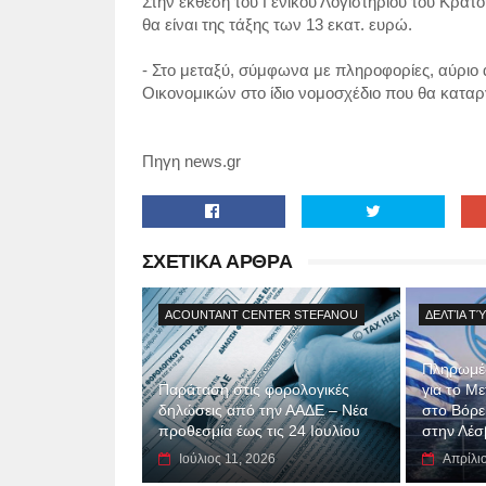
Στην έκθεση του Γενικού Λογιστηρίου του Κράτο
θα είναι της τάξης των 13 εκατ. ευρώ.
- Στο μεταξύ, σύμφωνα με πληροφορίες, αύριο 
Οικονομικών στο ίδιο νομοσχέδιο που θα καταρ
Πηγη news.gr
ΣΧΕΤΙΚΑ ΑΡΘΡΑ
ACOUNTANT CENTER STEFANOU
ΔΕΛΤΊΑ Τ
Πληρωμές
Παράταση στις φορολογικές
για το Μ
δηλώσεις από την ΑΑΔΕ – Νέα
στο Βόρει
προθεσμία έως τις 24 Ιουλίου
στην Λέσ
Ιούλιος 11, 2026
Απρίλι