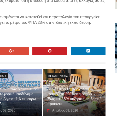
υς εκτιμάται ότι η απόδοση στα έσοδα από τις αλλαγές αυτές
αναμένεται να κατατεθεί και η τροπολογία του υπουργείου
γεί το μέτρο του ΦΠΑ 23% στην ιδιωτική εκπαίδευση.
ΎΠΟΥ
ΕΠΙΧΕΙΡΉΣΕΙΣ
 άνω των 5 εκατ. ευρώ
Ακριβότερο το πασχαλινό
εταφορικό Ισοδύναμο
τραπέζι το 2026 στη Λέσβο–
ο Αιγαίο- 1,6 εκ. ευρω
Έως και 68% αυξήσεις σε βασικά
βο
προϊόντα
ος 08, 2026
Απρίλιος 08, 2026