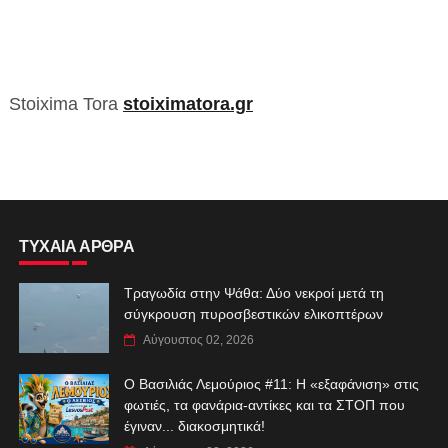
Stoixima Tora
stoiximatora.gr
ΤΥΧΑΙΑ ΑΡΘΡΑ
Τραγωδία στην Ψάθα: Δύο νεκροί μετά τη
σύγκρουση πυροσβεστικών ελικοπτέρων
Αύγουστος 02, 2026
Ο Βασιλιάς Λεμούριος #11: Η «εξαφάνιση» στις
φωτιές, τα φανάρια-αντίκες και τα ΣΤΟΠ που
έγιναν... διακοσμητικά!