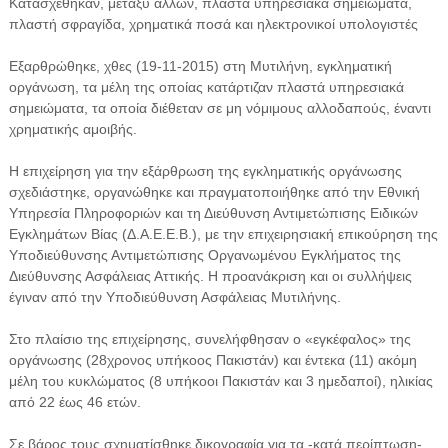
Κατασχέθηκαν, μεταξύ άλλων, πλαστά υπηρεσιακά σημειώματα,
πλαστή σφραγίδα, χρηματικά ποσά και ηλεκτρονικοί υπολογιστές
Εξαρθρώθηκε, χθες (19-11-2015) στη Μυτιλήνη, εγκληματική
οργάνωση, τα μέλη της οποίας κατάρτιζαν πλαστά υπηρεσιακά
σημειώματα, τα οποία διέθεταν σε μη νόμιμους αλλοδαπούς, έναντι
χρηματικής αμοιβής.
Η επιχείρηση για την εξάρθρωση της εγκληματικής οργάνωσης
σχεδιάστηκε, οργανώθηκε και πραγματοποιήθηκε από την Εθνική
Υπηρεσία Πληροφοριών και τη Διεύθυνση Αντιμετώπισης Ειδικών
Εγκλημάτων Βίας (Δ.Α.Ε.Ε.Β.), με την επιχειρησιακή επικούρηση της
Υποδιεύθυνσης Αντιμετώπισης Οργανωμένου Εγκλήματος της
Διεύθυνσης Ασφάλειας Αττικής. Η προανάκριση και οι συλλήψεις
έγιναν από την Υποδιεύθυνση Ασφάλειας Μυτιλήνης.
Στο πλαίσιο της επιχείρησης, συνελήφθησαν ο «εγκέφαλος» της
οργάνωσης (28χρονος υπήκοος Πακιστάν) και έντεκα (11) ακόμη
μέλη του κυκλώματος (8 υπήκοοι Πακιστάν και 3 ημεδαποί), ηλικίας
από 22 έως 46 ετών.
Σε βάρος τους σχηματίσθηκε δικογραφία για τα -κατά περίπτωση-