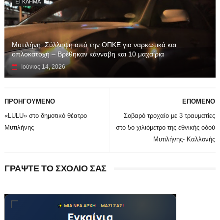
ΈΓΚΛΗΜΑ
Μυτιλήνη: Σύλληψη από την ΟΠΚΕ για ναρκωτικά και
οπλοκατοχή – Βρέθηκαν κάνναβη και 10 μαχαίρια
Ιούνιος 14, 2026
ΠΡΟΗΓΟΥΜΕΝΟ
ΕΠΟΜΕΝΟ
«LULU» στο δημοτικό θέατρο
Σοβαρό τροχαίο με 3 τραυματίες
Μυτιλήνης
στο 5ο χιλιόμετρο της εθνικής οδού
Μυτιλήνης- Καλλονής
ΓΡΑΨΤΕ ΤΟ ΣΧΟΛΙΟ ΣΑΣ