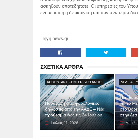
ασκηθούν οποτεδήποτε. Οι υπηρεσίες του Υπουρ
ενημέρωση ή διευκρίνιση επί των ανωτέρω δια
Πηγη news.gr
ΣΧΕΤΙΚΑ ΑΡΘΡΑ
ACOUNTANT CENTER STEFANOU
ΔΕΛΤΊΑ Τ
Πληρωμές
Παράταση στις φορολογικές
για το Μ
δηλώσεις από την ΑΑΔΕ – Νέα
στο Βόρει
προθεσμία έως τις 24 Ιουλίου
στην Λέσ
Ιούλιος 11, 2026
Απρίλι