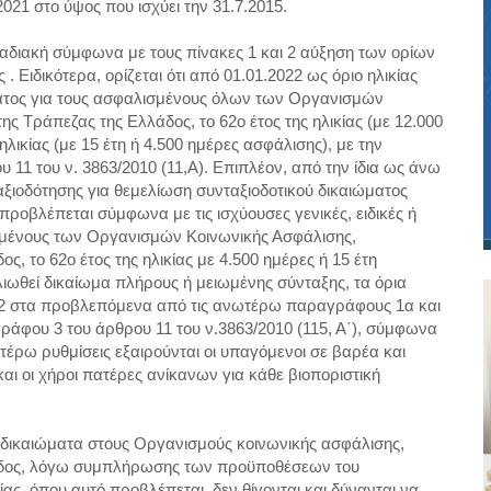
.2021 στο ύψος που ισχύει την 31.7.2015.
διακή σύμφωνα με τους πίνακες 1 και 2 αύξηση των ορίων
. Ειδικότερα, ορίζεται ότι από 01.01.2022 ως όριο ηλικίας
ατος για τους ασφαλισμένους όλων των Οργανισμών
 Τράπεζας της Ελλάδος, το 62ο έτος της ηλικίας (με 12.000
ηλικίας (με 15 έτη ή 4.500 ημέρες ασφάλισης), με την
 11 του ν. 3863/2010 (11,Α). Επιπλέον, από την ίδια ως άνω
αξιοδότησης για θεμελίωση συνταξιοδοτικού δικαιώματος
ροβλέπεται σύμφωνα με τις ισχύουσες γενικές, ειδικές ή
ισμένους των Οργανισμών Κοινωνικής Ασφάλισης,
 το 62ο έτος της ηλικίας με 4.500 ημέρες ή 15 έτη
λιωθεί δικαίωμα πλήρους ή μειωμένης σύνταξης, τα όρια
022 στα προβλεπόμενα από τις ανωτέρω παραγράφους 1α και
ράφου 3 του άρθρου 11 του ν.3863/2010 (115, Α΄), σύμφωνα
τέρω ρυθμίσεις εξαιρούνται οι υπαγόμενοι σε βαρέα και
αι οι χήροι πατέρες ανίκανων για κάθε βιοποριστική
κά δικαιώματα στους Οργανισμούς κοινωνικής ασφάλισης,
άδος, λόγω συμπλήρωσης των προϋποθέσεων του
ας, όπου αυτό προβλέπεται, δεν θίγονται και δύνανται να