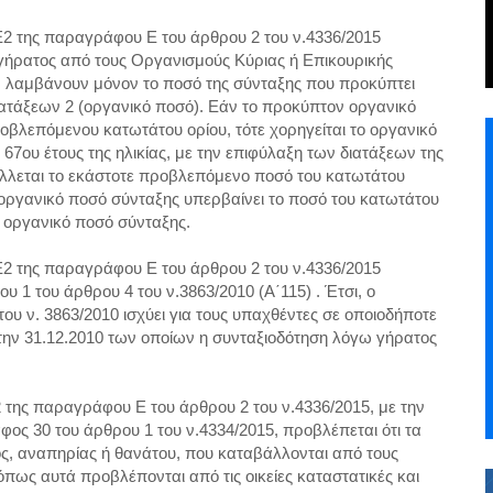
2 της παραγράφου Ε του άρθρου 2 του ν.4336/2015
γήρατος από τους Οργανισμούς Κύριας ή Επικουρικής
ς, λαμβάνουν μόνον το ποσό της σύνταξης που προκύπτει
ιατάξεων 2 (οργανικό ποσό). Εάν το προκύπτον οργανικό
οβλεπόμενου κατωτάτου ορίου, τότε χορηγείται το οργανικό
7ου έτους της ηλικίας, με την επιφύλαξη των διατάξεων της
άλλεται το εκάστοτε προβλεπόμενο ποσό του κατωτάτου
 οργανικό ποσό σύνταξης υπερβαίνει το ποσό του κατωτάτου
ο οργανικό ποσό σύνταξης.
2 της παραγράφου Ε του άρθρου 2 του ν.4336/2015
 1 του άρθρου 4 του ν.3863/2010 (Α΄115) . Έτσι, ο
ου ν. 3863/2010 ισχύει για τους υπαχθέντες σε οποιοδήποτε
την 31.12.2010 των οποίων η συνταξιοδότηση λόγω γήρατος
της παραγράφου Ε του άρθρου 2 του ν.4336/2015, με την
αφος 30 του άρθρου 1 του ν.4334/2015, προβλέπεται ότι τα
, αναπηρίας ή θανάτου, που καταβάλλονται από τους
πως αυτά προβλέπονται από τις οικείες καταστατικές και