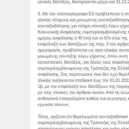
γενικές διατάξεις, διατηρούνται μέχρι και 31.12
δ. Με την υποπαράγραφο Ε3 προβλέπεται η στα
ηλικίας πλήρους και μειωμένης συνταξιοδότησης 
συνταξιοδότησης για πλήρη σύνταξη λόγω γήρ
Κοινωνικής Ασφάλισης συμπεριλαμβανομένης της
ημέρες ασφάλισης ή 40 έτη) και το 67ο έτος της 
επιφύλαξη των διατάξεων της παρ. 3 του άρθρου
ημερομηνία, προβλέπεται ως όριο ηλικίας συντ
μειωμένης σύνταξης λόγω γήρατος, όπου αυτή π
καταστατικές διατάξεις, για όλους τους ασφαλ
συμπεριλαμβανομένης της Τράπεζας της Ελλάδος,
ασφάλισης. Στις περιπτώσεις που δεν έχει θεμε
ηλικίας αυξάνονται σταδιακά έως την 01.01.2
1β, με την επιφύλαξη των διατάξεων της παραγ
με τους πίνακες του άρθρου αυτού. Από τις ανω
ανθυγιεινά επαγγέλματα καθώς και οι μητέρες κ
εργασία τέκνων.
Τέλος, ορίζεται ότι θεμελιωμένα συνταξιοδοτι
συμπεριλαμβανομένης της Τράπεζας της Ελλ
απαιτούμενου χρόνου ασφάλισης και ορίου ηλικί