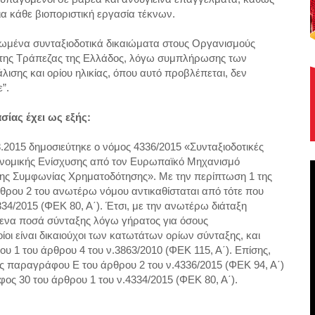
για κάθε βιοποριστική εργασία τέκνων.
λιωμένα συνταξιοδοτικά δικαιώματα στους Οργανισμούς
 της Τράπεζας της Ελλάδος, λόγω συμπλήρωσης των
σης και ορίου ηλικίας, όπου αυτό προβλέπεται, δεν
”.
σίας έχει ως εξής:
8.2015 δημοσιεύτηκε ο νόμος 4336/2015 «Συνταξιοδοτικές
κονομικής Ενίσχυσης από τον Ευρωπαϊκό Μηχανισμό
 της Συμφωνίας Χρηματοδότησης». Με την περίπτωση 1 της
ου 2 του ανωτέρω νόμου αντικαθίσταται από τότε που
34/2015 (ΦΕΚ 80, Α΄). Έτσι, με την ανωτέρω διάταξη
ενα ποσά σύνταξης λόγω γήρατος για όσους
οίοι είναι δικαιούχοι των κατωτάτων ορίων σύνταξης, και
υ 1 του άρθρου 4 του ν.3863/2010 (ΦΕΚ 115, Α΄). Επίσης,
 παραγράφου Ε του άρθρου 2 του ν.4336/2015 (ΦΕΚ 94, Α΄)
ος 30 του άρθρου 1 του ν.4334/2015 (ΦΕΚ 80, Α΄).