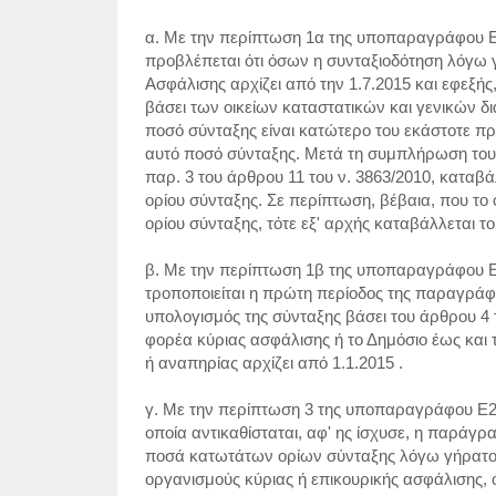
α. Με την περίπτωση 1α της υποπαραγράφου Ε
προβλέπεται ότι όσων η συνταξιοδότηση λόγω 
Ασφάλισης αρχίζει από την 1.7.2015 και εφεξή
βάσει των οικείων καταστατικών και γενικών δ
ποσό σύνταξης είναι κατώτερο του εκάστοτε πρ
αυτό ποσό σύνταξης. Μετά τη συμπλήρωση του 6
παρ. 3 του άρθρου 11 του ν. 3863/2010, καταβ
ορίου σύνταξης. Σε περίπτωση, βέβαια, που το
ορίου σύνταξης, τότε εξ' αρχής καταβάλλεται τ
β. Με την περίπτωση 1β της υποπαραγράφου Ε
τροποποιείται η πρώτη περίοδος της παραγράφου
υπολογισμός της σύνταξης βάσει του άρθρου 4 τ
φορέα κύριας ασφάλισης ή το Δημόσιο έως και 
ή αναπηρίας αρχίζει από 1.1.2015 .
γ. Με την περίπτωση 3 της υποπαραγράφου Ε2 
οποία αντικαθίσταται, αφ' ης ίσχυσε, η παράγρ
ποσά κατωτάτων ορίων σύνταξης λόγω γήρατος
οργανισμούς κύριας ή επικουρικής ασφάλισης, ό