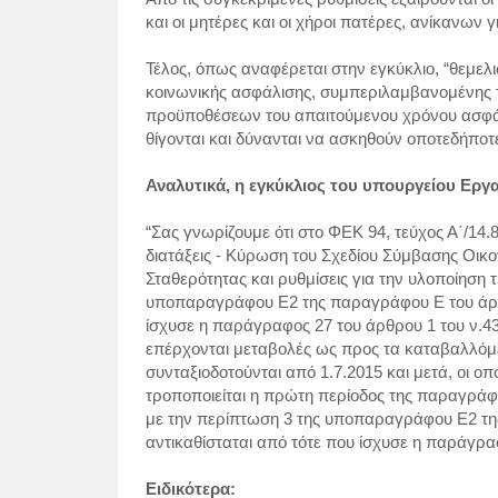
και οι μητέρες και οι χήροι πατέρες, ανίκανων 
Τέλος, όπως αναφέρεται στην εγκύκλιο, “θεμε
κοινωνικής ασφάλισης, συμπεριλαμβανομένης
προϋποθέσεων του απαιτούμενου χρόνου ασφάλι
θίγονται και δύνανται να ασκηθούν οποτεδήποτε
Αναλυτικά, η εγκύκλιος του υπουργείου Εργα
“Σας γνωρίζουμε ότι στο ΦΕΚ 94, τεύχος Α΄/14.
διατάξεις - Κύρωση του Σχεδίου Σύμβασης Οι
Σταθερότητας και ρυθμίσεις για την υλοποίηση
υποπαραγράφου Ε2 της παραγράφου Ε του άρθρ
ίσχυσε η παράγραφος 27 του άρθρου 1 του ν.43
επέρχονται μεταβολές ως προς τα καταβαλλόμ
συνταξιοδοτούνται από 1.7.2015 και μετά, οι οπ
τροποποιείται η πρώτη περίοδος της παραγράφο
με την περίπτωση 3 της υποπαραγράφου Ε2 της
αντικαθίσταται από τότε που ίσχυσε η παράγραφ
Ειδικότερα: