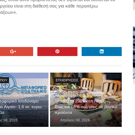
γείου είναι στη διάθεσή σας για κάθε περαιτέρω
τάξεων».
ΎΠΟΥ
ΕΠΙΧΕΙΡΉΣΕΙΣ
 άνω των 5 εκατ. ευρώ
Ακριβότερο το πασχαλινό
εταφορικό Ισοδύναμο
τραπέζι το 2026 στη Λέσβο–
ο Αιγαίο- 1,6 εκ. ευρω
Έως και 68% αυξήσεις σε βασικά
βο
προϊόντα
ος 08, 2026
Απρίλιος 08, 2026