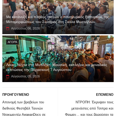
Με κατάνυξη και πλήθος πιστών ο πανηγυρικός Εσπερινός της
Μεταμορφώσεως του Σωτήρος στη Σκάλα Μυστεγνών
Αύγουστος 06, 2026
ΑΓΟΡΆ
Λευκή Νύχτα στη Μυτιλήνη: Μουσική, εκπλήξεις και μοναδικές
εκπτώσεις την Παρασκευή 7 Αυγούστου
Αύγουστος 05, 2026
ΠΡΟΗΓΟΥΜΕΝΟ
ΕΠΟΜΕΝΟ
Απονομή των βραβείων του
ΝΤΡΟΠΗ: Έκρυψαν τους
διεθνούς Φεστιβάλ Ταινιών
μετανάστες από Τσιπρα και
Ντοκιμαντέρ AegeanDocs σε
Φαιμαν… και τους βαρούσαν τα