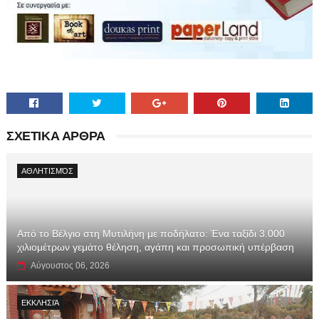
ΣΧΕΤΙΚΑ ΑΡΘΡΑ
ΑΘΛΗΤΙΣΜΌΣ
Από το Βέλγιο στη Μυτιλήνη με ποδήλατο: Ένα ταξίδι 3.000
χιλιομέτρων γεμάτο θέληση, αγάπη και προσωπική υπέρβαση
Αύγουστος 06, 2026
ΕΚΚΛΗΣΙΆ